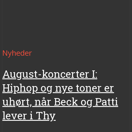
Nyheder
August-koncerter I:
Hiphop og nye toner er
uhørt, når Beck og Patti
lever i Thy