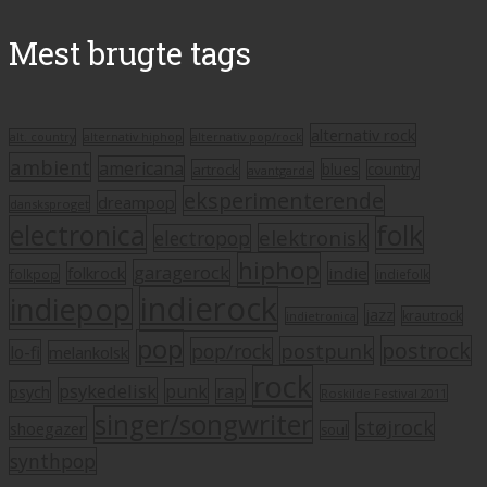
Mest brugte tags
alternativ rock
alt. country
alternativ hiphop
alternativ pop/rock
ambient
americana
blues
artrock
country
avantgarde
eksperimenterende
dreampop
dansksproget
electronica
folk
elektronisk
electropop
hiphop
garagerock
folkrock
indie
folkpop
indiefolk
indierock
indiepop
jazz
krautrock
indietronica
pop
postrock
postpunk
pop/rock
lo-fi
melankolsk
rock
psykedelisk
punk
rap
psych
Roskilde Festival 2011
singer/songwriter
støjrock
shoegazer
soul
synthpop