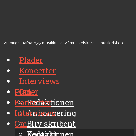
Ambitiøs, uafhængig musikkritik - Af musikelskere til musikelskere
Plader
Koncerter
Interviews
Plader
Om
Koncerter
Redaktionen
Interviews
Annoncering
Om
Bliv skribent
Kontakt
Redaktionen