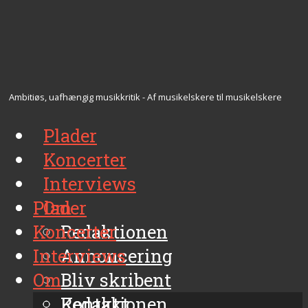
Ambitiøs, uafhængig musikkritik - Af musikelskere til musikelskere
Plader
Koncerter
Interviews
Plader
Om
Koncerter
Redaktionen
Interviews
Annoncering
Om
Bliv skribent
Kontakt
Redaktionen