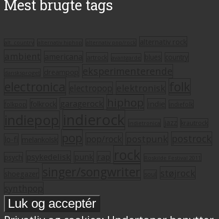
Mest brugte tags
alternativ rock
alt. country
alternativ hiphop
alternativ pop/rock
ambient
americana
blues
artrock
country
avantgarde
eksperimenterende
dreampop
dansksproget
electronica
folk
elektronisk
electropop
hiphop
garagerock
folkrock
indie
folkpop
indiefolk
indierock
indiepop
jazz
krautrock
indietronica
pop
postrock
postpunk
pop/rock
lo-fi
melankolsk
rock
psykedelisk
punk
rap
psych
Roskilde Festival 2011
singer/songwriter
støjrock
shoegazer
soul
synthpop