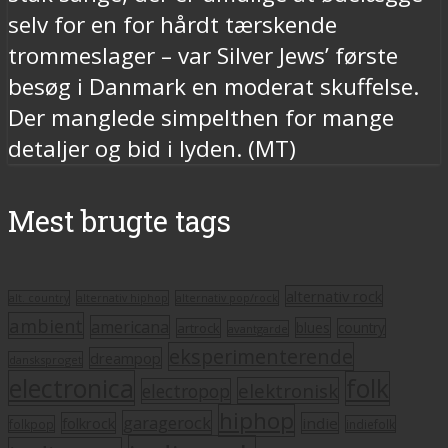
selv for en for hårdt tærskende
trommeslager – var Silver Jews’ første
besøg i Danmark en moderat skuffelse.
Der manglede simpelthen for mange
detaljer og bid i lyden. (MT)
Mest brugte tags
alternativ rock
alt. country
alternativ hiphop
alternativ pop/rock
ambient
americana
blues
artrock
country
avantgarde
eksperimenterende
dreampop
dansksproget
electronica
folk
elektronisk
electropop
hiphop
garagerock
folkrock
indie
folkpop
indiefolk