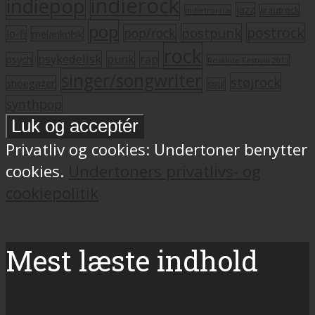
indierock
indiepop
jazz
krautrock
indietronica
pop
postrock
postpunk
pop/rock
lo-fi
melankolsk
rock
psykedelisk
punk
rap
psych
Roskilde Festival 2011
singer/songwriter
støjrock
shoegazer
soul
synthpop
Privatliv og cookies: Undertoner benytter
cookies.
Undertoners privatlivs- og
cookiepolitik
Mest læste indhold