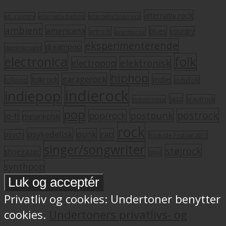
alternativ rock
alt. country
alternativ hiphop
alternativ pop/rock
ambient
americana
blues
artrock
country
avantgarde
eksperimenterende
dreampop
dansksproget
electronica
folk
elektronisk
electropop
hiphop
garagerock
folkrock
indie
folkpop
indiefolk
indierock
indiepop
jazz
krautrock
indietronica
pop
postrock
postpunk
pop/rock
lo-fi
melankolsk
rock
psykedelisk
punk
rap
psych
Roskilde Festival 2011
singer/songwriter
støjrock
shoegazer
soul
synthpop
Privatliv og cookies: Undertoner benytter
cookies.
Undertoners privatlivs- og