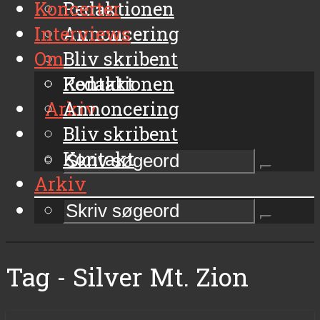
Koncerter
Redaktionen
Interviews
Annoncering
Om
Bliv skribent
Kontakt
Redaktionen
Arkiv
Annoncering
Bliv skribent
Kontakt
Arkiv
Tag - Silver Mt. Zion