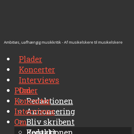
Ambitiøs, uafhængig musikkritik - Af musikelskere til musikelskere
Plader
Koncerter
Interviews
Plader
Om
Koncerter
Redaktionen
Interviews
Annoncering
Om
Bliv skribent
Kontakt
Redaktionen