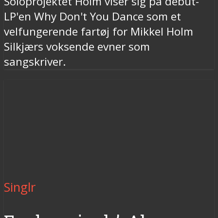
Soloprojektet Holm viser sig på debut-
LP'en Why Don't You Dance som et
velfungerende fartøj for Mikkel Holm
Silkjærs voksende evner som
sangskriver.
Singlr