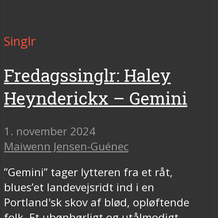
Singlr
Fredagssinglr: Haley
Heynderickx – Gemini
1. november 2024
Maiwenn Jensen-Guénec
”Gemini” tager lytteren fra et råt,
blues’et landevejsridt ind i en
Portland'sk skov af blød, opløftende
folk. Et ubønhørligt og utålmodigt