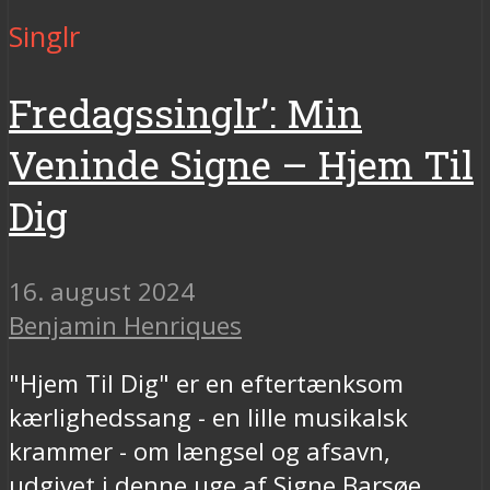
Singlr
Fredagssinglr’: Min
Veninde Signe – Hjem Til
Dig
16. august 2024
Benjamin Henriques
"Hjem Til Dig" er en eftertænksom
kærlighedssang - en lille musikalsk
krammer - om længsel og afsavn,
udgivet i denne uge af Signe Barsøe