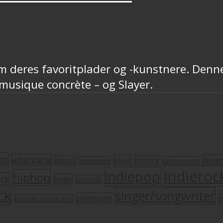
 deres favoritplader og -kunstnere. Denne
 musique concrète – og Slayer.
nt
americana
drea
blues
artrock
country
avantgarde
dansksproget
indieroc
indiepop
hiphop
ock
indie
indiefolk
ck
singer/songwriter
shoegazer
s
Roskilde Festival 2011