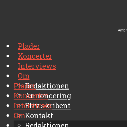
Ambit
Plader
Koncerter
Interviews
Om
Plader
Redaktionen
Koncerter
Annoncering
Interviews
Bliv skribent
Om
Kontakt
Arkiv
Redaktionen