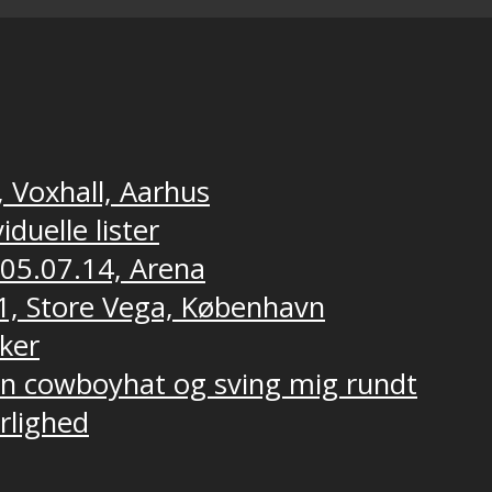
, Voxhall, Aarhus
duelle lister
 05.07.14, Arena
1, Store Vega, København
ker
 en cowboyhat og sving mig rundt
ærlighed