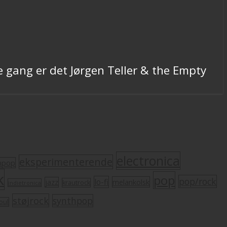
 gang er det Jørgen Teller & the Empty
electronica
eksperimenterende
mpop
k
pop
pop/rock
lo-fi
melankolsk
jazz
krautrock
indietronica
støjrock
synthpop
oul