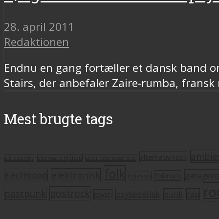
28. april 2011
Redaktionen
Endnu en gang fortæller et dansk band om
Stairs, der anbefaler Zaire-rumba, fransk
Mest brugte tags
ambie
alternativ rock
alt. country
alternativ hiphop
alternativ pop/rock
folk
elektronisk
electropop
garager
folkrock
folkpop
ro
postrock
postpunk
psykedelisk
punk
rap
psych