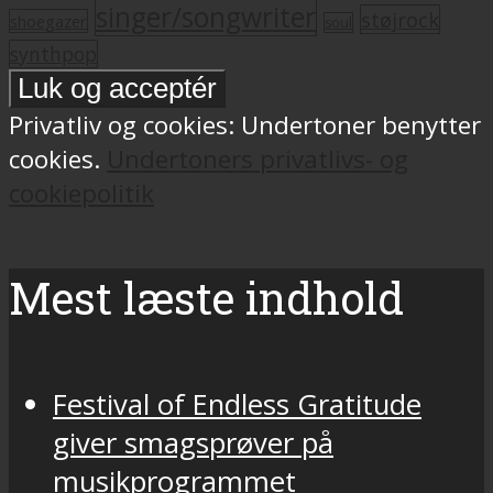
singer/songwriter
støjrock
shoegazer
soul
synthpop
Privatliv og cookies: Undertoner benytter
cookies.
Undertoners privatlivs- og
cookiepolitik
Mest læste indhold
Festival of Endless Gratitude
giver smagsprøver på
musikprogrammet