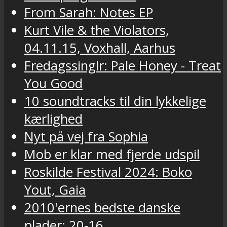
From Sarah: Notes EP
Kurt Vile & the Violators,
04.11.15, Voxhall, Aarhus
Fredagssinglr: Pale Honey - Treat
You Good
10 soundtracks til din lykkelige
kærlighed
Nyt på vej fra Sophia
Mob er klar med fjerde udspil
Roskilde Festival 2024: Boko
Yout, Gaia
2010'ernes bedste danske
plader: 20-16