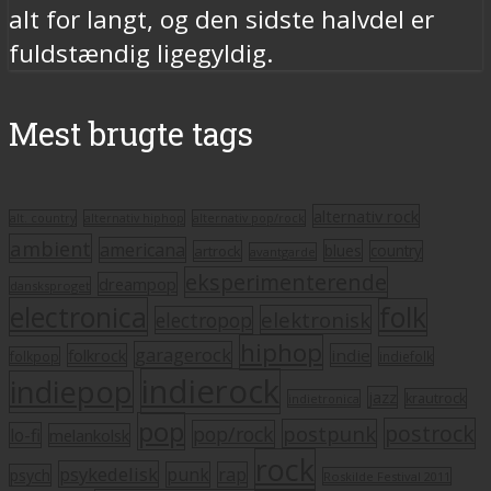
alt for langt, og den sidste halvdel er
fuldstændig ligegyldig.
Mest brugte tags
alternativ rock
alt. country
alternativ hiphop
alternativ pop/rock
ambient
americana
blues
artrock
country
avantgarde
eksperimenterende
dreampop
dansksproget
electronica
folk
elektronisk
electropop
hiphop
garagerock
folkrock
indie
folkpop
indiefolk
indierock
indiepop
jazz
krautrock
indietronica
pop
postrock
postpunk
pop/rock
lo-fi
melankolsk
rock
psykedelisk
punk
rap
psych
Roskilde Festival 2011