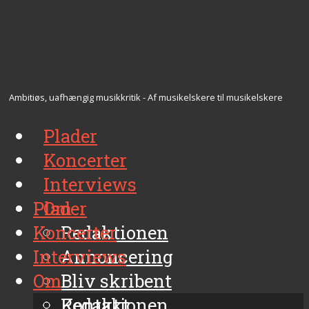
Ambitiøs, uafhængig musikkritik - Af musikelskere til musikelskere
Plader
Koncerter
Interviews
Plader
Om
Koncerter
Redaktionen
Interviews
Annoncering
Om
Bliv skribent
Kontakt
Redaktionen