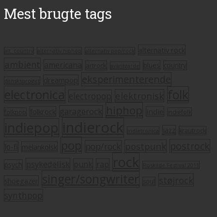
Mest brugte tags
alternativ rock
alt. country
alternativ hiphop
alternativ pop/rock
ambient
americana
blues
artrock
country
avantgarde
eksperimenterende
dreampop
dansksproget
electronica
folk
elektronisk
electropop
hiphop
garagerock
folkrock
indie
folkpop
indiefolk
indierock
indiepop
jazz
krautrock
indietronica
pop
postrock
postpunk
pop/rock
lo-fi
melankolsk
rock
psykedelisk
punk
rap
psych
Roskilde Festival 2011
singer/songwriter
støjrock
shoegazer
soul
synthpop