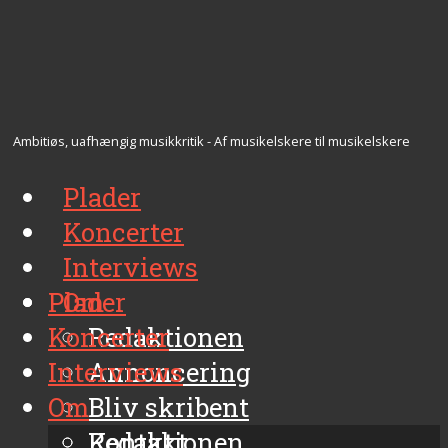
Ambitiøs, uafhængig musikkritik - Af musikelskere til musikelskere
Plader
Koncerter
Interviews
Plader
Om
Koncerter
Redaktionen
Interviews
Annoncering
Om
Bliv skribent
Kontakt
Redaktionen