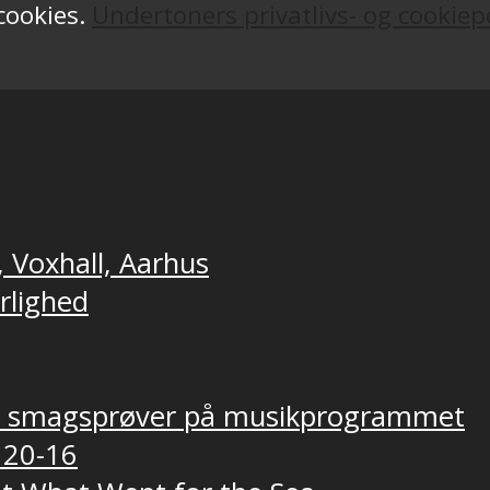
 cookies.
Undertoners privatlivs- og cookiepo
, Voxhall, Aarhus
ærlighed
ver smagsprøver på musikprogrammet
 20-16