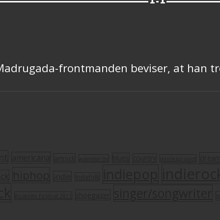
 Madrugada-frontmanden beviser, at han tr
nt
americana
drea
blues
artrock
country
avantgarde
dansksproget
indieroc
indiepop
hiphop
ock
indie
indiefolk
ck
singer/songwriter
shoegazer
s
Roskilde Festival 2011