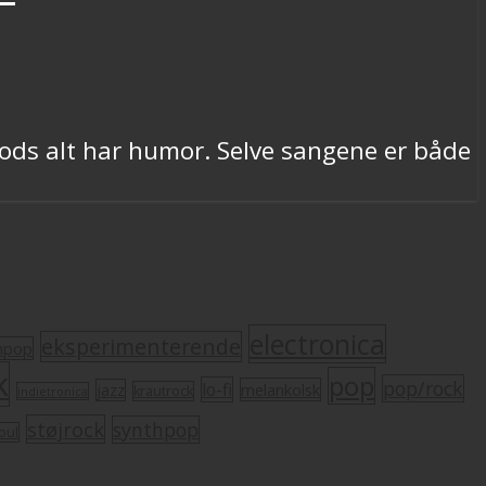
ods alt har humor. Selve sangene er både
electronica
eksperimenterende
mpop
k
pop
pop/rock
lo-fi
melankolsk
jazz
krautrock
indietronica
støjrock
synthpop
oul