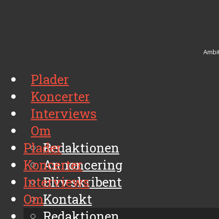
Ambit
Plader
Koncerter
Interviews
Om
Plader
Redaktionen
Koncerter
Annoncering
Interviews
Bliv skribent
Om
Kontakt
Arkiv
Redaktionen