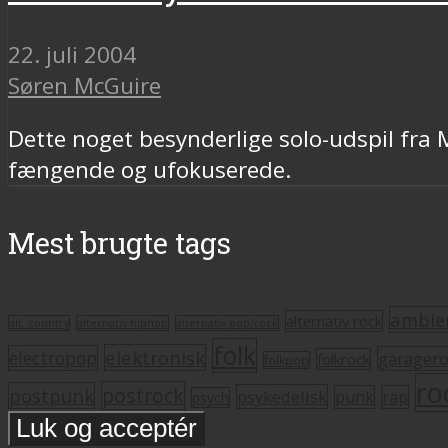
22. juli 2004
Søren McGuire
Dette noget besynderlige solo-udspil fra
fængende og ufokuserede.
Mest brugte tags
ambie
alternativ rock
alt. country
alternativ hiphop
alternativ pop/rock
folk
elektronisk
electropop
garager
folkrock
folkpop
ro
postrock
postpunk
psykedelisk
punk
rap
psych