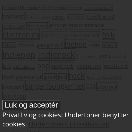
alternativ rock
alt. country
alternativ hiphop
alternativ pop/rock
ambient
americana
blues
artrock
country
avantgarde
eksperimenterende
dreampop
dansksproget
electronica
folk
elektronisk
electropop
hiphop
garagerock
folkrock
indie
folkpop
indiefolk
indierock
indiepop
jazz
krautrock
indietronica
pop
postrock
postpunk
pop/rock
lo-fi
melankolsk
rock
psykedelisk
punk
rap
psych
Roskilde Festival 2011
singer/songwriter
støjrock
shoegazer
soul
synthpop
Privatliv og cookies: Undertoner benytter
cookies.
Undertoners privatlivs- og