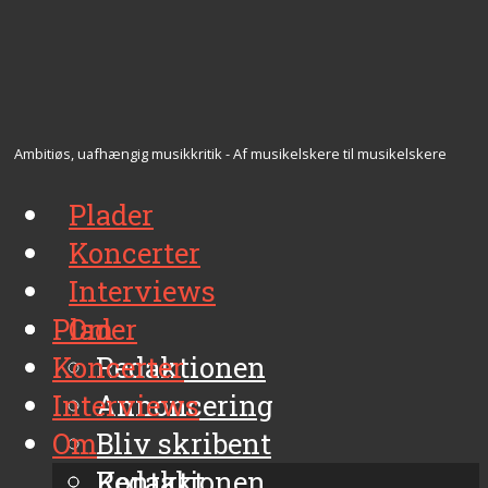
Ambitiøs, uafhængig musikkritik - Af musikelskere til musikelskere
Plader
Koncerter
Interviews
Plader
Om
Koncerter
Redaktionen
Interviews
Annoncering
Om
Bliv skribent
Kontakt
Redaktionen