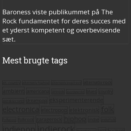
Baroness viste publikummet på The
Rock fundamentet for deres succes med
et yderst kompetent og overbevisende
sæt.
Mest brugte tags
alternativ rock
alt. country
alternativ hiphop
alternativ pop/rock
ambient
americana
blues
artrock
country
avantgarde
eksperimenterende
dreampop
dansksproget
electronica
folk
elektronisk
electropop
hiphop
garagerock
folkrock
indie
folkpop
indiefolk
indierock
indiepop
jazz
krautrock
indietronica