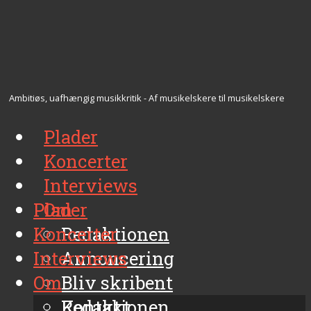
Ambitiøs, uafhængig musikkritik - Af musikelskere til musikelskere
Plader
Koncerter
Interviews
Plader
Om
Koncerter
Redaktionen
Interviews
Annoncering
Om
Bliv skribent
Kontakt
Redaktionen