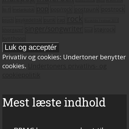
pop
postrock
postpunk
pop/rock
lo-fi
melankolsk
rock
psykedelisk
punk
rap
psych
Roskilde Festival 2011
singer/songwriter
støjrock
shoegazer
soul
synthpop
Privatliv og cookies: Undertoner benytter
cookies.
Undertoners privatlivs- og
cookiepolitik
Mest læste indhold