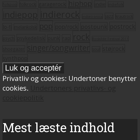
hiphop
garagerock
folkrock
indie
folkpop
indiefolk
indierock
indiepop
jazz
krautrock
indietronica
pop
postrock
postpunk
pop/rock
lo-fi
melankolsk
rock
psykedelisk
punk
rap
psych
Roskilde Festival 2011
singer/songwriter
støjrock
shoegazer
soul
synthpop
Privatliv og cookies: Undertoner benytter
cookies.
Undertoners privatlivs- og
cookiepolitik
Mest læste indhold