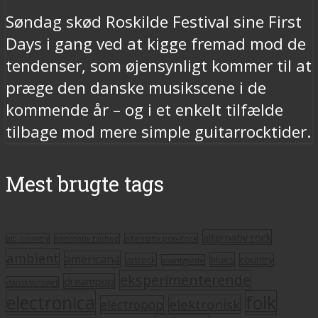
Søndag skød Roskilde Festival sine First
Days i gang ved at kigge fremad mod de
tendenser, som øjensynligt kommer til at
præge den danske musikscene i de
kommende år – og i et enkelt tilfælde
tilbage mod mere simple guitarrocktider.
Mest brugte tags
alternativ rock
alt. country
alternativ hiphop
alternativ pop/rock
ambient
americana
blues
artrock
country
avantgarde
eksperimenterende
dreampop
dansksproget
electronica
folk
elektronisk
electropop