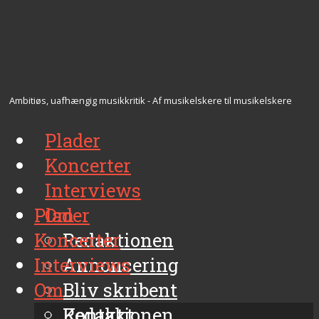
Ambitiøs, uafhængig musikkritik - Af musikelskere til musikelskere
Plader
Koncerter
Interviews
Plader
Om
Koncerter
Redaktionen
Interviews
Annoncering
Om
Bliv skribent
Kontakt
Redaktionen