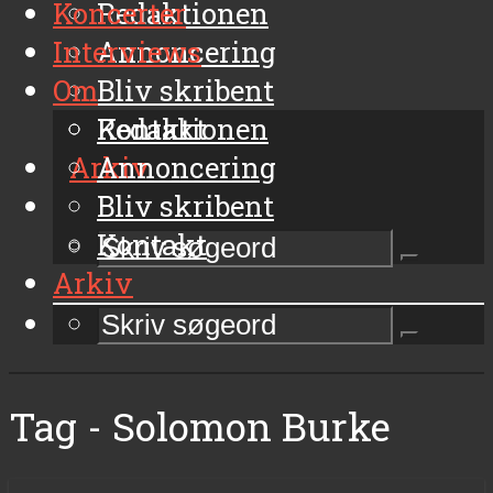
Koncerter
Redaktionen
Interviews
Annoncering
Om
Bliv skribent
Kontakt
Redaktionen
Arkiv
Annoncering
Bliv skribent
Kontakt
Arkiv
Tag - Solomon Burke