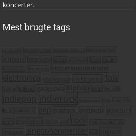
koncerter.
Mest brugte tags
alternativ rock
alt. country
alternativ hiphop
alternativ pop/rock
ambient
americana
blues
artrock
country
avantgarde
eksperimenterende
dreampop
dansksproget
electronica
folk
elektronisk
electropop
hiphop
garagerock
folkrock
indie
folkpop
indiefolk
indierock
indiepop
jazz
krautrock
indietronica
pop
postrock
postpunk
pop/rock
lo-fi
melankolsk
rock
psykedelisk
punk
rap
psych
Roskilde Festival 2011
singer/songwriter
støjrock
shoegazer
soul