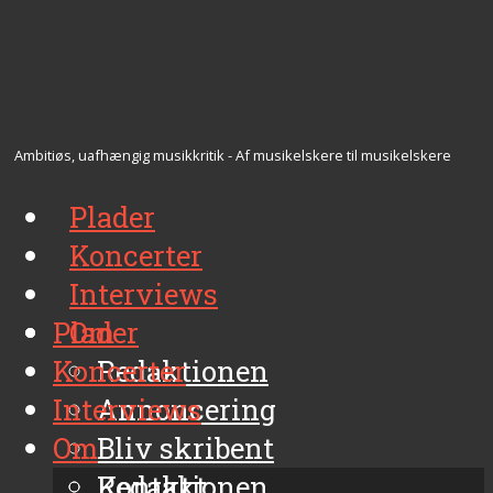
Ambitiøs, uafhængig musikkritik - Af musikelskere til musikelskere
Plader
Koncerter
Interviews
Plader
Om
Koncerter
Redaktionen
Interviews
Annoncering
Om
Bliv skribent
Kontakt
Redaktionen