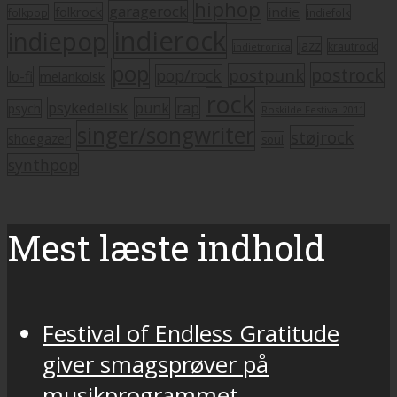
hiphop
garagerock
folkrock
indie
folkpop
indiefolk
indierock
indiepop
jazz
krautrock
indietronica
pop
postrock
postpunk
pop/rock
lo-fi
melankolsk
rock
psykedelisk
punk
rap
psych
Roskilde Festival 2011
singer/songwriter
støjrock
shoegazer
soul
synthpop
Mest læste indhold
Festival of Endless Gratitude
giver smagsprøver på
musikprogrammet