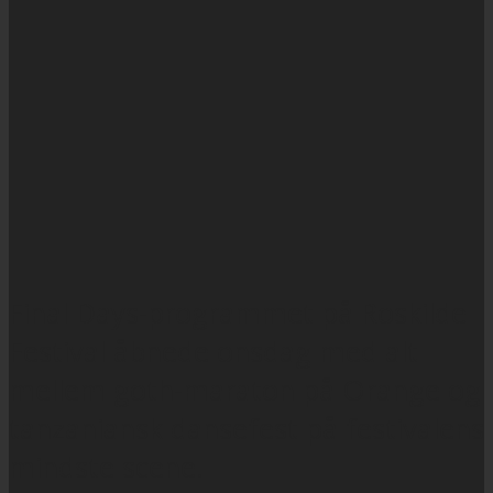
Final Days-programmet på Roskilde
Festival åbnede onsdag med alt
mellem goth-maraton på Orange og
tanzaniansk dansefest på festivalens
mindste scene.