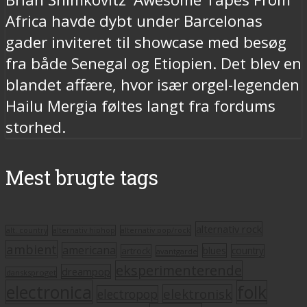
Africa havde dybt under Barcelonas
gader inviteret til showcase med besøg
fra både Senegal og Etiopien. Det blev en
blandet affære, hvor især orgel-legenden
Hailu Mergia føltes langt fra fordums
storhed.
Mest brugte tags
alternativ rock
alt. country
alternativ hiphop
alternativ pop/rock
ambient
americana
blues
artrock
country
avantgarde
eksperimenterende
dreampop
dansksproget
electronica
folk
elektronisk
electropop