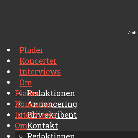
Ambit
Plader
Koncerter
Interviews
Om
Plader
Redaktionen
Koncerter
Annoncering
Interviews
Bliv skribent
Om
Kontakt
Arkiv
Redaktionen