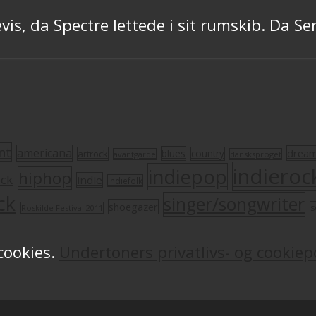
vis, da Spectre lettede i sit rumskib. Da S
nt
americana
drea
blues
artrock
country
avantgarde
dansksproget
indieroc
indiepop
hiphop
ock
indie
indiefolk
ck
singer/songwriter
shoegazer
s
Roskilde Festival 2011
 cookies.
Undertoners privatlivs- og cookiepo