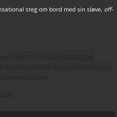
ensational steg om bord med sin sløve,
off-
electronica
eksperimenterende
mpop
k
pop
pop/rock
lo-fi
melankolsk
jazz
krautrock
indietronica
støjrock
synthpop
oul
litik