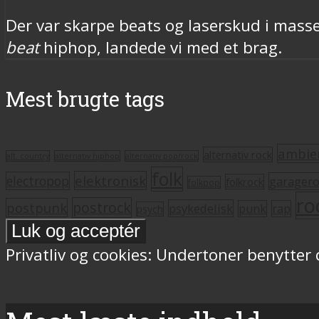
Der var skarpe beats og laserskud i masse
beat
hiphop, landede vi med et brag.
Mest brugte tags
ambie
alternativ rock
alt. country
alternativ hiphop
alternativ pop/rock
folk
elektronisk
electropop
garager
folkrock
folkpop
ro
postrock
postpunk
psykedelisk
punk
rap
psych
Privatliv og cookies: Undertoner benytter