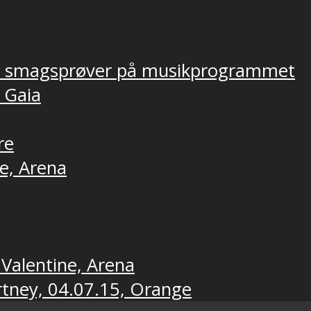
ver smagsprøver på musikprogrammet
, Gaia
re
ne, Arena
 Valentine, Arena
rtney, 04.07.15, Orange