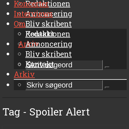
Koncerter
Redaktionen
Interviews
Annoncering
Om
Bliv skribent
Kontakt
Redaktionen
Arkiv
Annoncering
Bliv skribent
Kontakt
Arkiv
Tag - Spoiler Alert