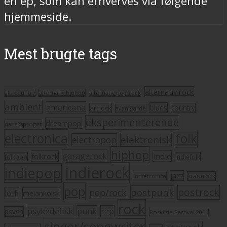
en ep, som kan erhverves via følgende
hjemmeside.
Mest brugte tags
alternativ rock
alt. country
alternativ hiphop
alternativ pop/rock
ambient
americana
blues
artrock
country
avantgarde
eksperimenterende
dreampop
dansksproget
electronica
folk
elektronisk
electropop
hiphop
garagerock
folkrock
indie
folkpop
indiefolk
indierock
indiepop
jazz
krautrock
indietronica
pop
postrock
postpunk
pop/rock
lo-fi
melankolsk
rock
psykedelisk
punk
rap
psych
Roskilde Festival 2011
singer/songwriter