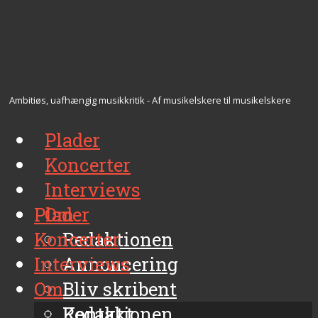
Ambitiøs, uafhængig musikkritik - Af musikelskere til musikelskere
Plader
Koncerter
Interviews
Plader
Om
Koncerter
Redaktionen
Interviews
Annoncering
Om
Bliv skribent
Kontakt
Redaktionen