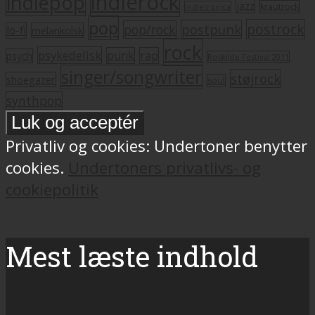
indierock
indiepop
jazz
krautrock
indietronica
pop
postrock
postpunk
pop/rock
lo-fi
melankolsk
rock
psykedelisk
punk
rap
psych
Roskilde Festival 2011
singer/songwriter
støjrock
shoegazer
soul
synthpop
Privatliv og cookies: Undertoner benytter
cookies.
Undertoners privatlivs- og
cookiepolitik
Mest læste indhold