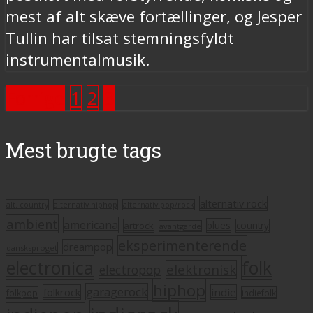
mest af alt skæve fortællinger, og Jesper
Tullin har tilsat stemningsfyldt
instrumentalmusik.
Forrige
1
2
3
Mest brugte tags
alternativ rock
alt. country
alternativ hiphop
alternativ pop/rock
ambient
americana
blues
artrock
country
avantgarde
eksperimenterende
dreampop
dansksproget
electronica
folk
elektronisk
electropop
hiphop
garagerock
folkrock
indie
folkpop
indiefolk