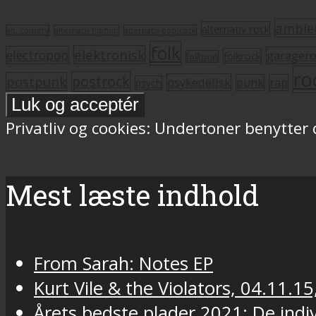
ambie
alternativ rock
alt. country
alternativ hiphop
alternativ pop/rock
folk
elektronisk
electropop
garager
folkrock
folkpop
ro
postrock
postpunk
psykedelisk
punk
rap
psych
Privatliv og cookies: Undertoner benytter
Mest læste indhold
From Sarah: Notes EP
Kurt Vile & the Violators, 04.11.15
Årets bedste plader 2021: De indivi