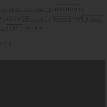
electronica
eksperimenterende
mpop
k
pop
pop/rock
lo-fi
melankolsk
jazz
krautrock
indietronica
støjrock
synthpop
oul
litik