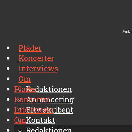
Ambit
Plader
Koncerter
Interviews
Om
Plader
Redaktionen
Koncerter
Annoncering
Interviews
Bliv skribent
Om
Kontakt
Arkiv
Redaktionen