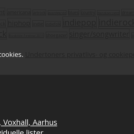
nt
americana
drea
blues
artrock
country
avantgarde
dansksproget
indieroc
indiepop
hiphop
ock
indie
indiefolk
ck
singer/songwriter
shoegazer
s
Roskilde Festival 2011
 cookies.
Undertoners privatlivs- og cookiepo
, Voxhall, Aarhus
duelle lister