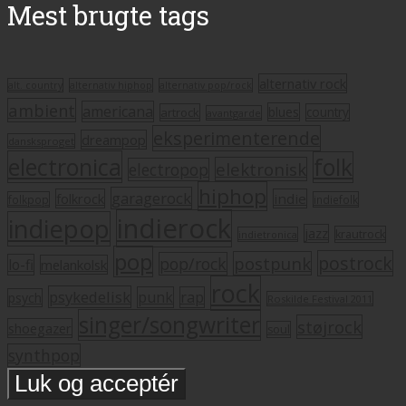
Mest brugte tags
alternativ rock
alt. country
alternativ hiphop
alternativ pop/rock
ambient
americana
blues
artrock
country
avantgarde
eksperimenterende
dreampop
dansksproget
electronica
folk
elektronisk
electropop
hiphop
garagerock
folkrock
indie
folkpop
indiefolk
indierock
indiepop
jazz
krautrock
indietronica
pop
postrock
postpunk
pop/rock
lo-fi
melankolsk
rock
psykedelisk
punk
rap
psych
Roskilde Festival 2011
singer/songwriter
støjrock
shoegazer
soul
synthpop