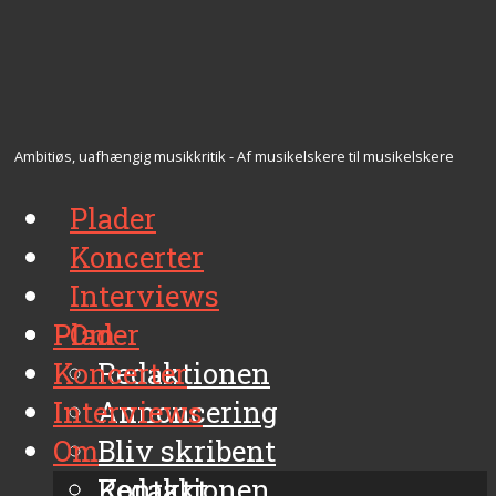
Ambitiøs, uafhængig musikkritik - Af musikelskere til musikelskere
Plader
Koncerter
Interviews
Plader
Om
Koncerter
Redaktionen
Interviews
Annoncering
Om
Bliv skribent
Kontakt
Redaktionen