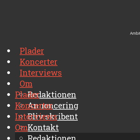
Ambit
Plader
Koncerter
Interviews
Om
Plader
Redaktionen
Koncerter
Annoncering
Interviews
Bliv skribent
Om
Kontakt
Arkiv
Redaktionen