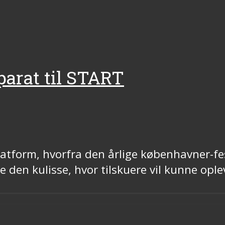
 parat til START
atform, hvorfra den årlige københavner-fes
 den kulisse, hvor tilskuere vil kunne opl