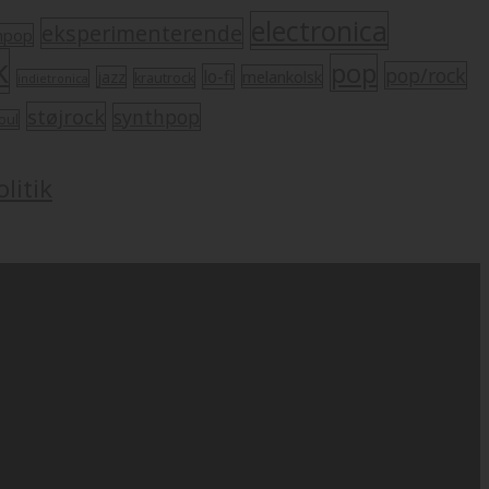
electronica
eksperimenterende
mpop
k
pop
pop/rock
lo-fi
melankolsk
jazz
krautrock
indietronica
støjrock
synthpop
oul
litik