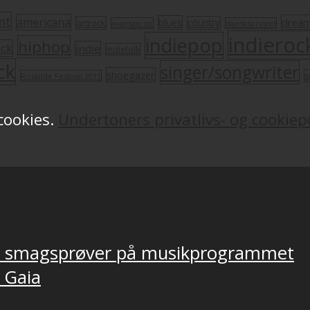
nt
americana
drea
blues
artrock
country
avantgarde
dansksproget
indieroc
indiepop
hiphop
ock
indie
indiefolk
ck
singer/songwriter
shoegazer
s
Roskilde Festival 2011
 cookies.
Undertoners privatlivs- og cookiepo
ver smagsprøver på musikprogrammet
, Gaia