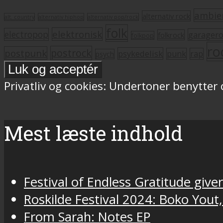
ambie
alternativ rock
alt. country
alternativ hiphop
alternativ pop/rock
folk
elektronisk
electropop
garager
folkrock
folkpop
ro
postrock
postpunk
psykedelisk
punk
rap
psych
Privatliv og cookies: Undertoner benytter
Mest læste indhold
Festival of Endless Gratitude gi
Roskilde Festival 2024: Boko Yout
From Sarah: Notes EP