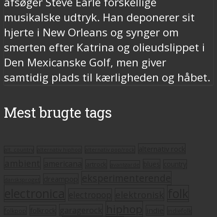
afsøger Steve Earle forskellige
musikalske udtryk. Han deponerer sit
hjerte i New Orleans og synger om
smerten efter Katrina og olieudslippet i
Den Mexicanske Golf, men giver
samtidig plads til kærligheden og håbet.
Mest brugte tags
alternativ rock
alt. country
alternativ hiphop
alternativ pop/rock
ambient
americana
blues
artrock
country
avantgarde
eksperimenterende
dreampop
dansksproget
electronica
folk
elektronisk
electropop
hiphop
garagerock
folkrock
indie
folkpop
indiefolk