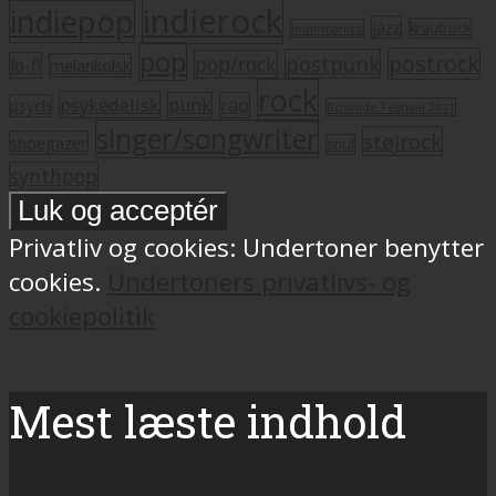
indierock
indiepop
jazz
krautrock
indietronica
pop
postrock
postpunk
pop/rock
lo-fi
melankolsk
rock
psykedelisk
punk
rap
psych
Roskilde Festival 2011
singer/songwriter
støjrock
shoegazer
soul
synthpop
Privatliv og cookies: Undertoner benytter
cookies.
Undertoners privatlivs- og
cookiepolitik
Mest læste indhold