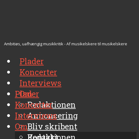
Ambitiøs, uafhængig musikkritik - Af musikelskere til musikelskere
Plader
Koncerter
Interviews
Plader
Om
Koncerter
Redaktionen
Interviews
Annoncering
Om
Bliv skribent
Kontakt
Redaktionen