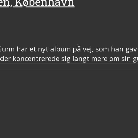
pen, København
 Gunn har et nyt album på vej, som han ga
er koncentrerede sig langt mere om sin g