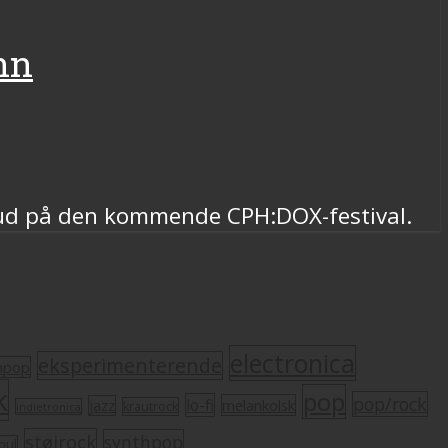
nn
kud på den kommende CPH:DOX-festival.
electronica
eksperimenterende
mpop
k
pop
pop/rock
lo-fi
melankolsk
jazz
krautrock
indietronica
støjrock
synthpop
oul