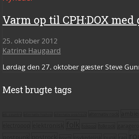
Varm op til CPH:DOX med
25. oktober 2012
Katrine Haugaard
Lørdag den 27. oktober gæster Steve Gu
Mest brugte tags
ambie
alternativ rock
alt. country
alternativ hiphop
alternativ pop/rock
folk
elektronisk
electropop
garager
folkrock
folkpop
ro
postrock
postpunk
psykedelisk
punk
rap
psych