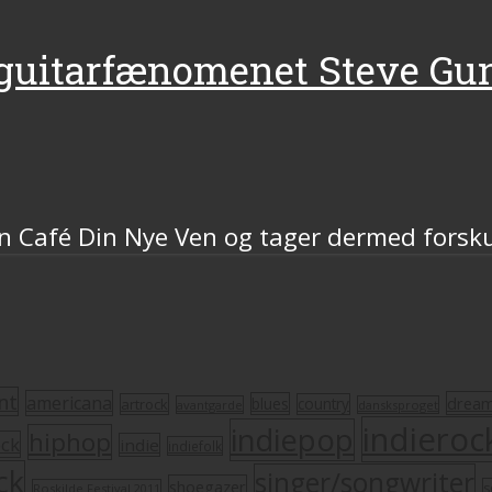
 guitarfænomenet Steve Gu
nn Café Din Nye Ven og tager dermed fors
nt
americana
drea
blues
artrock
country
avantgarde
dansksproget
indieroc
indiepop
hiphop
ock
indie
indiefolk
ck
singer/songwriter
shoegazer
s
Roskilde Festival 2011