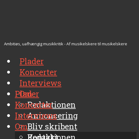
Ambitiøs, uafhængig musikkritik - Af musikelskere til musikelskere
Plader
Koncerter
Interviews
Plader
Om
Koncerter
Redaktionen
Interviews
Annoncering
Om
Bliv skribent
Kontakt
Redaktionen