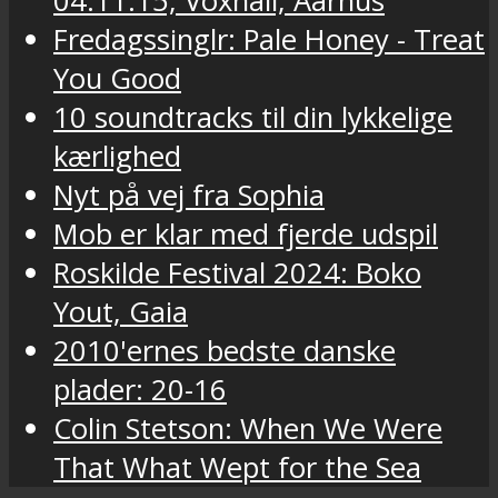
04.11.15, Voxhall, Aarhus
Fredagssinglr: Pale Honey - Treat
You Good
10 soundtracks til din lykkelige
kærlighed
Nyt på vej fra Sophia
Mob er klar med fjerde udspil
Roskilde Festival 2024: Boko
Yout, Gaia
2010'ernes bedste danske
plader: 20-16
Colin Stetson: When We Were
That What Wept for the Sea