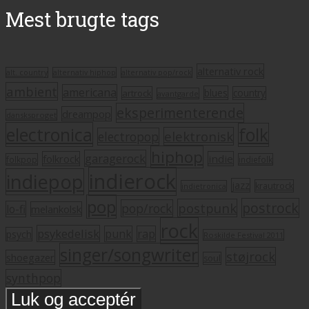
Mest brugte tags
alternativ rock
alt. country
alternativ hiphop
alternativ pop/rock
ambient
americana
blues
artrock
country
avantgarde
eksperimenterende
dreampop
dansksproget
electronica
folk
elektronisk
electropop
hiphop
garagerock
folkrock
indie
folkpop
indiefolk
indierock
indiepop
jazz
krautrock
indietronica
pop
postrock
postpunk
pop/rock
lo-fi
melankolsk
rock
psykedelisk
punk
rap
psych
Roskilde Festival 2011
singer/songwriter
støjrock
shoegazer
soul
synthpop