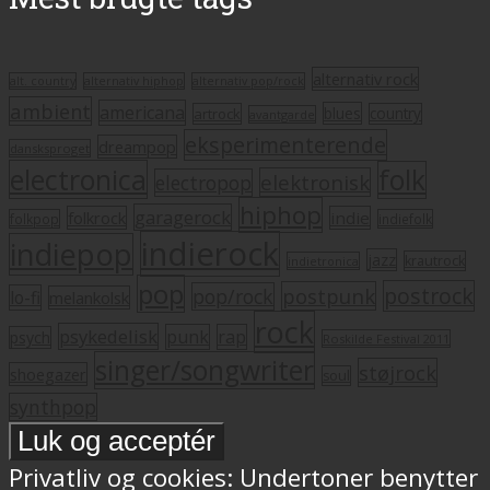
alternativ rock
alt. country
alternativ hiphop
alternativ pop/rock
ambient
americana
blues
artrock
country
avantgarde
eksperimenterende
dreampop
dansksproget
electronica
folk
elektronisk
electropop
hiphop
garagerock
folkrock
indie
folkpop
indiefolk
indierock
indiepop
jazz
krautrock
indietronica
pop
postrock
postpunk
pop/rock
lo-fi
melankolsk
rock
psykedelisk
punk
rap
psych
Roskilde Festival 2011
singer/songwriter
støjrock
shoegazer
soul
synthpop
Privatliv og cookies: Undertoner benytter