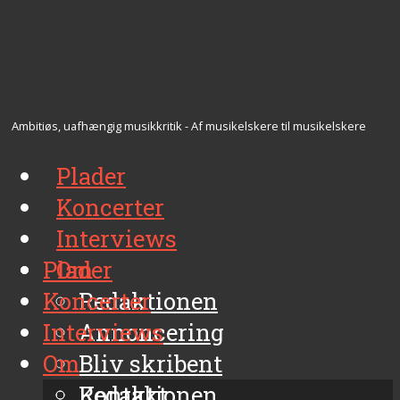
Ambitiøs, uafhængig musikkritik - Af musikelskere til musikelskere
Plader
Koncerter
Interviews
Plader
Om
Koncerter
Redaktionen
Interviews
Annoncering
Om
Bliv skribent
Kontakt
Redaktionen