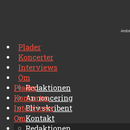
Ambit
Plader
Koncerter
Interviews
Om
Plader
Redaktionen
Koncerter
Annoncering
Interviews
Bliv skribent
Om
Kontakt
Arkiv
Redaktionen