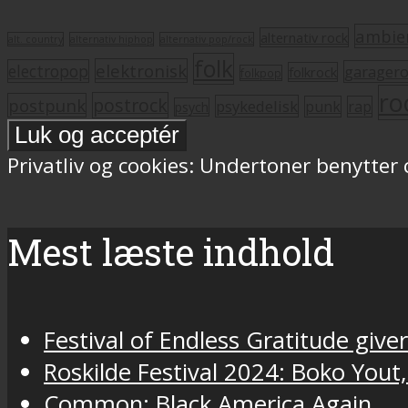
ambie
alternativ rock
alt. country
alternativ hiphop
alternativ pop/rock
folk
elektronisk
electropop
garager
folkrock
folkpop
ro
postrock
postpunk
psykedelisk
punk
rap
psych
Privatliv og cookies: Undertoner benytter
Mest læste indhold
Festival of Endless Gratitude gi
Roskilde Festival 2024: Boko Yout
Common: Black America Again