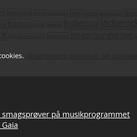
nt
americana
drea
blues
artrock
country
avantgarde
dansksproget
indieroc
indiepop
hiphop
ock
indie
indiefolk
ck
singer/songwriter
shoegazer
s
Roskilde Festival 2011
 cookies.
Undertoners privatlivs- og cookiepo
ver smagsprøver på musikprogrammet
, Gaia