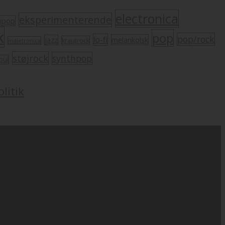
electronica
eksperimenterende
mpop
k
pop
pop/rock
lo-fi
melankolsk
jazz
krautrock
indietronica
støjrock
synthpop
oul
litik