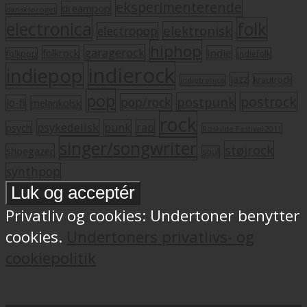
eksperimenterende
dreampop
dansksproget
electronica
folk
elektronisk
electropop
hiphop
garagerock
folkrock
indie
folkpop
indiefolk
indierock
indiepop
jazz
krautrock
indietronica
pop
postrock
postpunk
pop/rock
lo-fi
melankolsk
rock
psykedelisk
punk
rap
psych
Roskilde Festival 2011
singer/songwriter
støjrock
shoegazer
soul
synthpop
Privatliv og cookies: Undertoner benytter
cookies.
Undertoners privatlivs- og
cookiepolitik