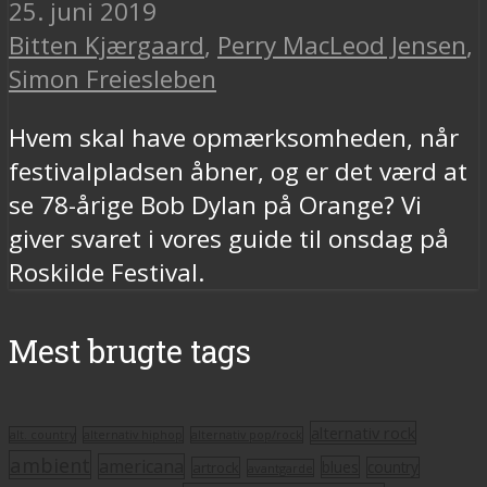
25. juni 2019
Bitten Kjærgaard
,
Perry MacLeod Jensen
,
Simon Freiesleben
Hvem skal have opmærksomheden, når
festivalpladsen åbner, og er det værd at
se 78-årige Bob Dylan på Orange? Vi
giver svaret i vores guide til onsdag på
Roskilde Festival.
Mest brugte tags
alternativ rock
alt. country
alternativ hiphop
alternativ pop/rock
ambient
americana
blues
artrock
country
avantgarde