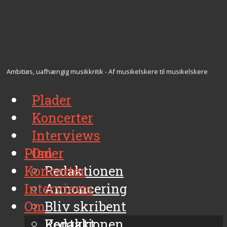
Ambitiøs, uafhængig musikkritik - Af musikelskere til musikelskere
Plader
Koncerter
Interviews
Plader
Om
Koncerter
Redaktionen
Interviews
Annoncering
Om
Bliv skribent
Kontakt
Redaktionen