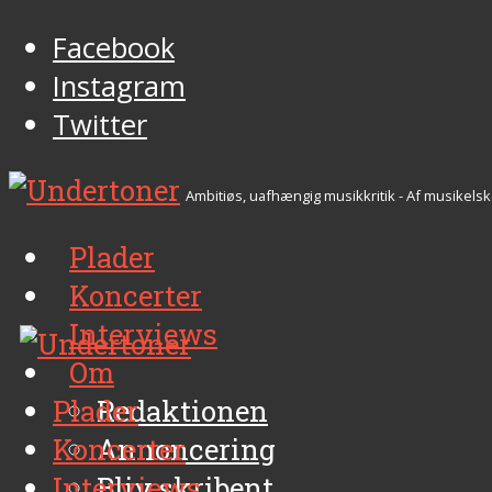
Facebook
Instagram
Twitter
Ambitiøs, uafhængig musikkritik - Af musikelsk
Plader
Koncerter
Interviews
Om
Plader
Redaktionen
Koncerter
Annoncering
Interviews
Bliv skribent