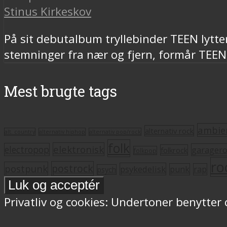
Stinus Kirkeskov
På sit debutalbum tryllebinder TEEN lytte
stemninger fra nær og fjern, formår TEEN
Mest brugte tags
ambie
alternativ rock
alt. country
alternativ hiphop
alternativ pop/rock
folk
elektronisk
electropop
garager
folkrock
folkpop
ro
postrock
postpunk
psykedelisk
punk
rap
psych
Privatliv og cookies: Undertoner benytter