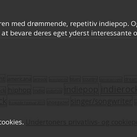
ren med drømmende, repetitiv indiepop. Og
 at bevare deres eget yderst interessante
nt
americana
drea
blues
artrock
country
avantgarde
dansksproget
indieroc
indiepop
hiphop
ock
indie
indiefolk
ck
singer/songwriter
shoegazer
s
Roskilde Festival 2011
 cookies.
Undertoners privatlivs- og cookiepo