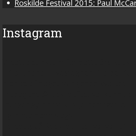
Roskilde Festival 2015: Paul McCa
Instagram
Vi satte punktum for dette års Roskil
– fra Ghana til Vestegnen, fra det f
hiphop af noget svingende kvalitet.
Fredagens @roskildefestival kunne so
morgengymnastik, stjernestrøet count
og metalnære slags.
Torsdag på Roskilde Festival var en v