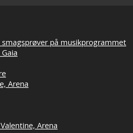
ver smagsprøver på musikprogrammet
, Gaia
re
ne, Arena
 Valentine, Arena