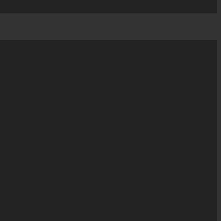
r, som kom i alle mulige afskygninger
ede og med usandsynligt meget EDM og
de på blandt andet blid americana-
skejelser af både den technoficerede
ra heartbreak og hardcore til