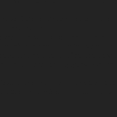
g nyviktoriansk punk, inden en dårlig 
Festival åbnede onsdag med alt mell
 mindste scene.
nne gang med politiforagtende studente
er på, at de helt store festivalporte b
e guitarerne atter til både laseroply
 en tur i circlepit, og granvoksne men
-favorit og en storrost, norsk post-po
val 2026, der også kommer udenfor vo