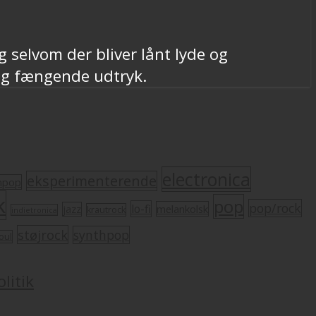
 selvom der bliver lånt lyde og
 og fængende udtryk.
electronica
eksperimenterende
mpop
k
pop
pop/rock
lo-fi
melankolsk
jazz
krautrock
indietronica
støjrock
synthpop
oul
litik