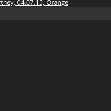
rtney, 04.07.15, Orange
de Festival ved at søge de sidste feste
olkeligt bred til det middelalder-nich
m kur for indfindende dødsstivhed by
ry, keltiske primalskrig og natlige ud
anlig broget blanding af musikgenrer f