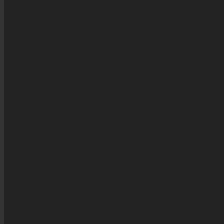
slovensk DIY-folk af en anden verden o
pinlig aflysning.
Final Days-programmet på Roskilde 
tanzaniansk dansefest på festivalens
Vi siger farvel til First Days for de
palæstinensisk dansefest, mens vi vent
Mandagen på Roskilde Festival larmed
drum’n’gaze, mens Alien & Ko snuppede
koncertgulvet.
Et britisk popikon, en dansk indiepop
annoncerede navne til Roskilde Festi
vej mod nye toner. 🧡🔊
2026 – nye tider “on the blog”