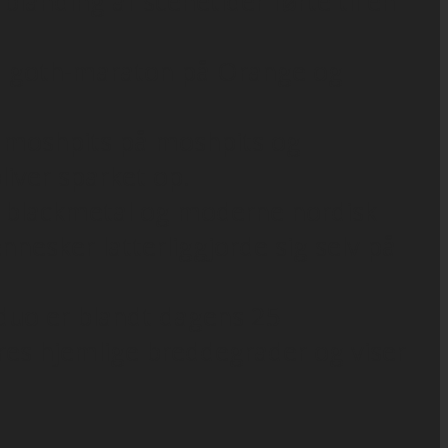
blanding af scenetider førte til en
em goth-maraton på Orange og
r, moshpits på moshpits og
liver sparket op.
st blackmetal og moderne nordisk
nesker latterliggjorde sig selv på
pduo er blandt dagens 25
res hjemlige breddegrader og viser