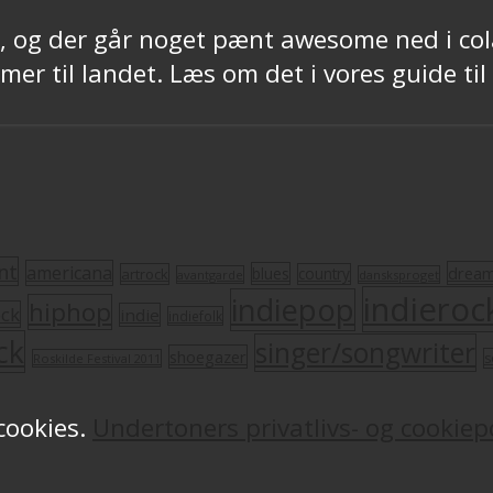
ril, og der går noget pænt awesome ned i c
r til landet. Læs om det i vores guide til 
nt
americana
drea
blues
artrock
country
avantgarde
dansksproget
indieroc
indiepop
hiphop
ock
indie
indiefolk
ck
singer/songwriter
shoegazer
s
Roskilde Festival 2011
 cookies.
Undertoners privatlivs- og cookiepo