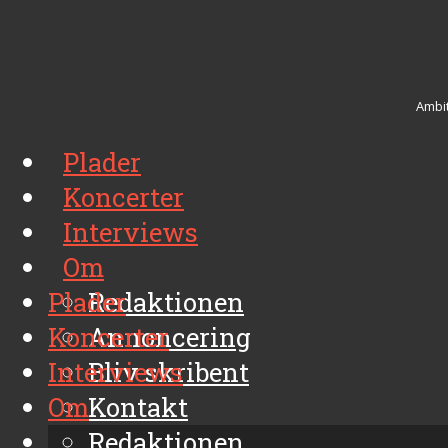
Ambit
Plader
Koncerter
Interviews
Om
Plader
Redaktionen
Koncerter
Annoncering
Interviews
Bliv skribent
Om
Kontakt
Arkiv
Redaktionen