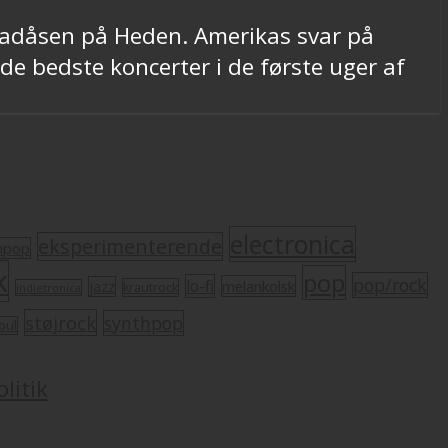
oladåsen på Heden. Amerikas svar på
de bedste koncerter i de første uger af
electronica
eksperimenterende
mpop
k
pop
pop/rock
lo-fi
melankolsk
jazz
krautrock
indietronica
støjrock
synthpop
oul
litik