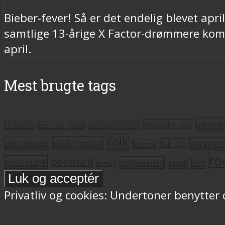
Bieber-fever! Så er det endelig blevet ap
samtlige 13-årige X Factor-drømmere komme
april.
Mest brugte tags
ambie
alternativ rock
alt. country
alternativ hiphop
alternativ pop/rock
folk
elektronisk
electropop
garager
folkrock
folkpop
ro
postrock
postpunk
psykedelisk
punk
rap
psych
Privatliv og cookies: Undertoner benytter