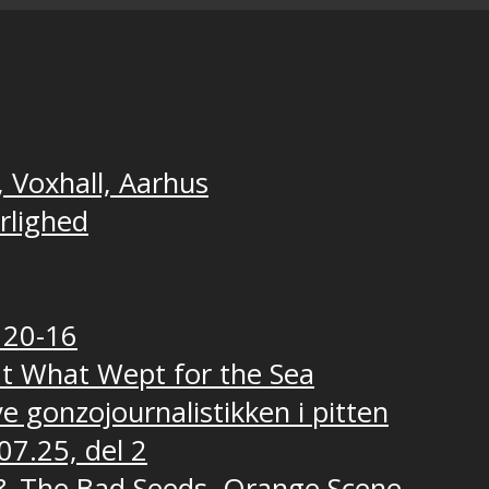
, Voxhall, Aarhus
ærlighed
 20-16
t What Wept for the Sea
e gonzojournalistikken i pitten
07.25, del 2
e & The Bad Seeds, Orange Scene