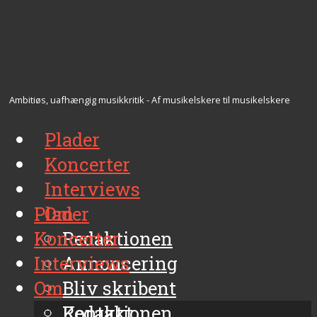
Ambitiøs, uafhængig musikkritik - Af musikelskere til musikelskere
Plader
Koncerter
Interviews
Plader
Om
Koncerter
Redaktionen
Interviews
Annoncering
Om
Bliv skribent
Kontakt
Redaktionen