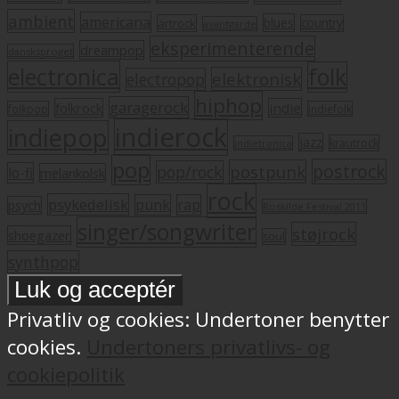
ambient
americana
blues
artrock
country
avantgarde
eksperimenterende
dreampop
dansksproget
electronica
folk
elektronisk
electropop
hiphop
garagerock
folkrock
indie
folkpop
indiefolk
indierock
indiepop
jazz
krautrock
indietronica
pop
postrock
postpunk
pop/rock
lo-fi
melankolsk
rock
psykedelisk
punk
rap
psych
Roskilde Festival 2011
singer/songwriter
støjrock
shoegazer
soul
synthpop
Privatliv og cookies: Undertoner benytter
cookies.
Undertoners privatlivs- og
cookiepolitik