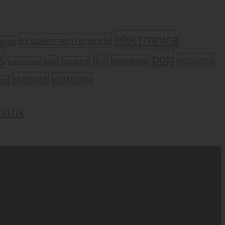
electronica
eksperimenterende
mpop
k
pop
pop/rock
lo-fi
melankolsk
jazz
krautrock
indietronica
støjrock
synthpop
oul
litik