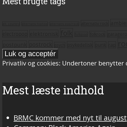
Mest brugte tags
ambie
alternativ rock
alt. country
alternativ hiphop
alternativ pop/rock
folk
elektronisk
electropop
garager
folkrock
folkpop
ro
postrock
postpunk
psykedelisk
punk
rap
psych
Privatliv og cookies: Undertoner benytter
Mest læste indhold
BRMC kommer med nyt til august