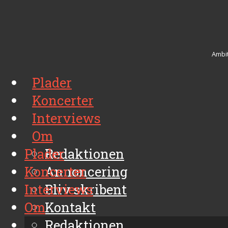
Ambit
Plader
Koncerter
Interviews
Om
Plader
Redaktionen
Koncerter
Annoncering
Interviews
Bliv skribent
Om
Kontakt
Arkiv
Redaktionen