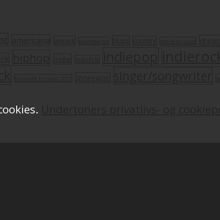
nt
americana
drea
blues
artrock
country
avantgarde
dansksproget
indieroc
indiepop
hiphop
ock
indie
indiefolk
ck
singer/songwriter
shoegazer
s
Roskilde Festival 2011
 cookies.
Undertoners privatlivs- og cookiepo