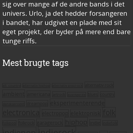
sig over mange af de andre bands i det
univers. Urlo, ja det hedder forsangeren
i bandet, har udgivet en plade med sit
eget projekt, der byder på mere end bare
tunge riffs.
Mest brugte tags
alternativ rock
alt. country
alternativ hiphop
alternativ pop/rock
ambient
americana
blues
artrock
country
avantgarde
eksperimenterende
dreampop
dansksproget
electronica
folk
elektronisk
electropop
hiphop
garagerock
folkrock
indie
folkpop
indiefolk
indierock
indiepop