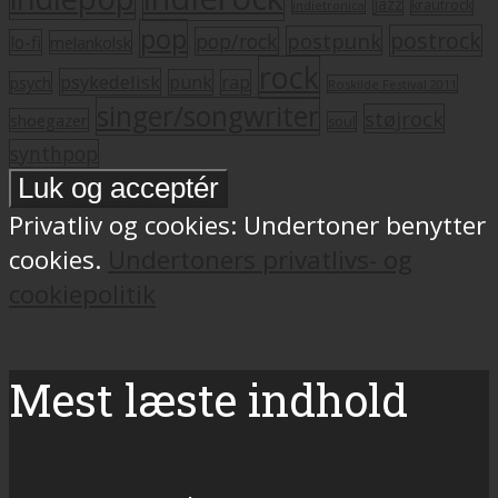
jazz
krautrock
indietronica
pop
postrock
postpunk
pop/rock
lo-fi
melankolsk
rock
psykedelisk
punk
rap
psych
Roskilde Festival 2011
singer/songwriter
støjrock
shoegazer
soul
synthpop
Privatliv og cookies: Undertoner benytter
cookies.
Undertoners privatlivs- og
cookiepolitik
Mest læste indhold