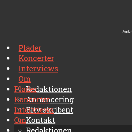
Ambit
Plader
Koncerter
Interviews
Om
Plader
Redaktionen
Koncerter
Annoncering
Interviews
Bliv skribent
Om
Kontakt
Arkiv
Redaktionen