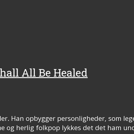
all All Be Healed
æller. Han opbygger personligheder, som leg
 og herlig folkpop lykkes det det ham un