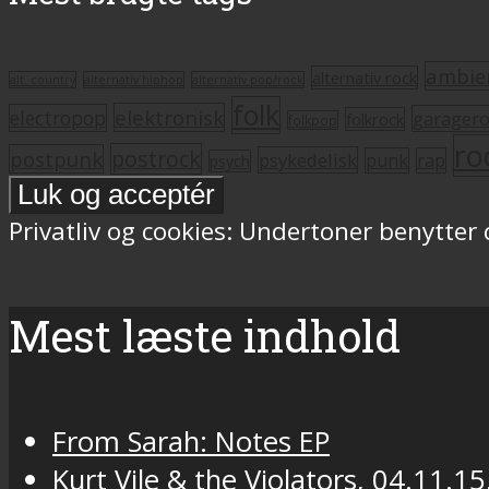
ambie
alternativ rock
alt. country
alternativ hiphop
alternativ pop/rock
folk
elektronisk
electropop
garager
folkrock
folkpop
ro
postrock
postpunk
psykedelisk
punk
rap
psych
Privatliv og cookies: Undertoner benytter
Mest læste indhold
From Sarah: Notes EP
Kurt Vile & the Violators, 04.11.15