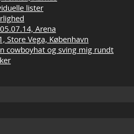
duelle lister
ærlighed
 05.07.14, Arena
1, Store Vega, København
 en cowboyhat og sving mig rundt
ker