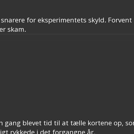
er snarere for eksperimentets skyld. Forve
der skam.
ang blevet tid til at tælle kortene op, sort
igt rykkede i det forgangne år.