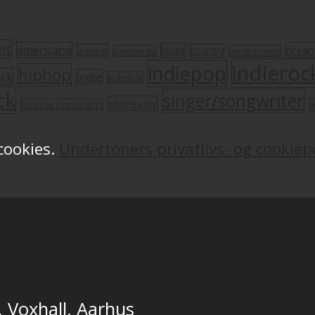
nt
americana
drea
blues
artrock
country
avantgarde
dansksproget
indieroc
indiepop
hiphop
ock
indie
indiefolk
ck
singer/songwriter
shoegazer
s
Roskilde Festival 2011
 cookies.
Undertoners privatlivs- og cookiepo
, Voxhall, Aarhus