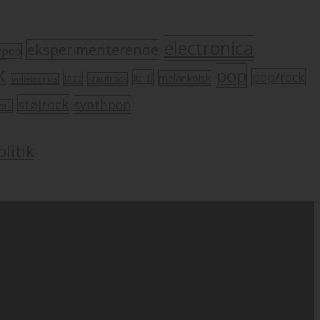
electronica
eksperimenterende
mpop
k
pop
pop/rock
lo-fi
melankolsk
jazz
krautrock
indietronica
støjrock
synthpop
oul
litik