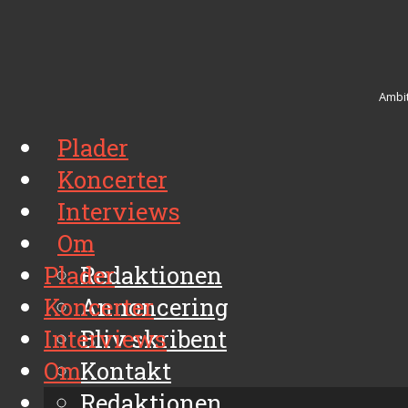
Ambit
Plader
Koncerter
Interviews
Om
Plader
Redaktionen
Koncerter
Annoncering
Interviews
Bliv skribent
Om
Kontakt
Arkiv
Redaktionen