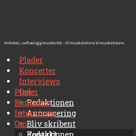
Ambitiøs, uafhængig musikkritik - Af musikelskere til musikelskere
Plader
Koncerter
Interviews
Plader
Om
Koncerter
Redaktionen
Interviews
Annoncering
Om
Bliv skribent
Kontakt
Redaktionen