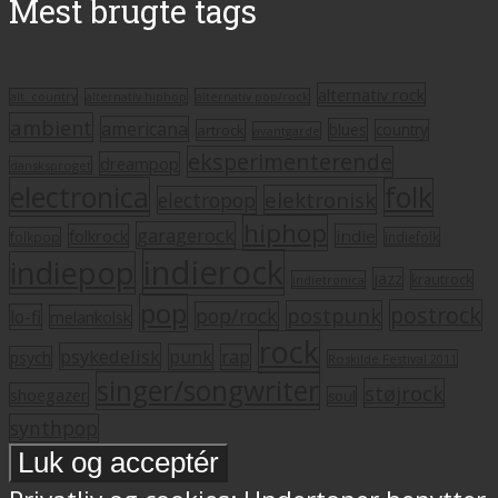
Mest brugte tags
alternativ rock
alt. country
alternativ hiphop
alternativ pop/rock
ambient
americana
blues
artrock
country
avantgarde
eksperimenterende
dreampop
dansksproget
electronica
folk
elektronisk
electropop
hiphop
garagerock
folkrock
indie
folkpop
indiefolk
indierock
indiepop
jazz
krautrock
indietronica
pop
postrock
postpunk
pop/rock
lo-fi
melankolsk
rock
psykedelisk
punk
rap
psych
Roskilde Festival 2011
singer/songwriter
støjrock
shoegazer
soul
synthpop