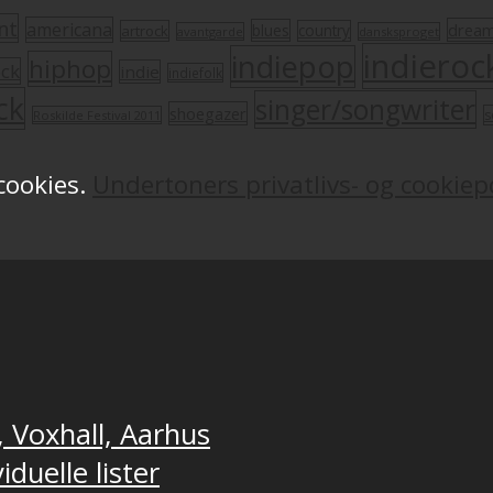
nt
americana
drea
blues
artrock
country
avantgarde
dansksproget
indieroc
indiepop
hiphop
ock
indie
indiefolk
ck
singer/songwriter
shoegazer
s
Roskilde Festival 2011
 cookies.
Undertoners privatlivs- og cookiepo
, Voxhall, Aarhus
duelle lister