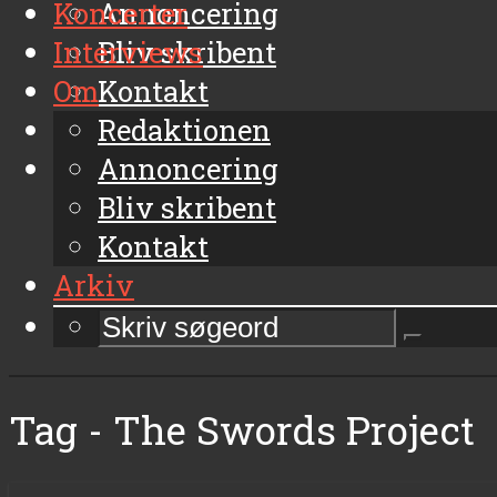
Koncerter
Annoncering
Interviews
Bliv skribent
Om
Kontakt
Arkiv
Redaktionen
Annoncering
Bliv skribent
Kontakt
Arkiv
Tag - The Swords Project