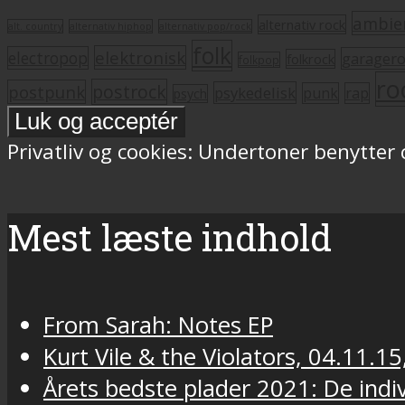
ambie
alternativ rock
alt. country
alternativ hiphop
alternativ pop/rock
folk
elektronisk
electropop
garager
folkrock
folkpop
ro
postrock
postpunk
psykedelisk
punk
rap
psych
Privatliv og cookies: Undertoner benytter
Mest læste indhold
From Sarah: Notes EP
Kurt Vile & the Violators, 04.11.15
Årets bedste plader 2021: De indivi