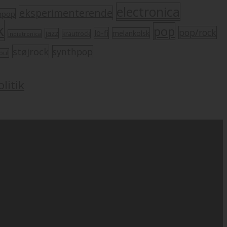
electronica
eksperimenterende
mpop
k
pop
pop/rock
lo-fi
melankolsk
jazz
krautrock
indietronica
støjrock
synthpop
oul
litik