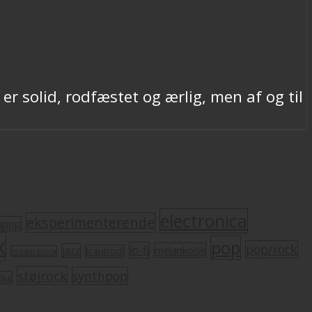
r solid, rodfæstet og ærlig, men af og til
electronica
eksperimenterende
mpop
k
pop
pop/rock
lo-fi
melankolsk
jazz
krautrock
indietronica
støjrock
synthpop
oul