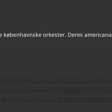
ge københavnske orkester. Deres americana e
nt
americana
drea
blues
artrock
country
avantgarde
dansksproget
indieroc
indiepop
hiphop
ock
indie
indiefolk
ck
singer/songwriter
shoegazer
s
Roskilde Festival 2011