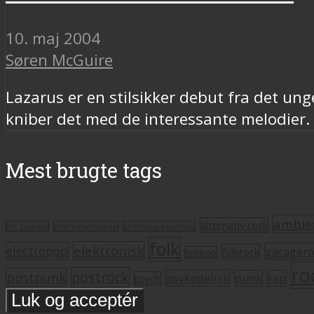
10. maj 2004
Søren McGuire
Lazarus er en stilsikker debut fra det un
kniber det med de interessante melodier.
Mest brugte tags
ambie
alternativ rock
alt. country
alternativ hiphop
alternativ pop/rock
folk
elektronisk
electropop
garager
folkrock
folkpop
ro
postrock
postpunk
psykedelisk
punk
rap
psych