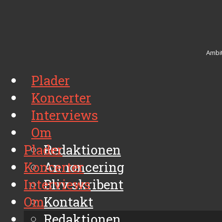
Ambit
Plader
Koncerter
Interviews
Om
Plader
Redaktionen
Koncerter
Annoncering
Interviews
Bliv skribent
Om
Kontakt
Arkiv
Redaktionen