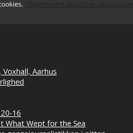
 cookies.
Undertoners privatlivs- og cookiepo
, Voxhall, Aarhus
ærlighed
 20-16
t What Wept for the Sea