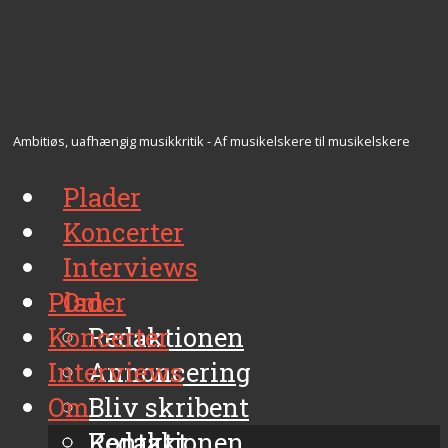
Ambitiøs, uafhængig musikkritik - Af musikelskere til musikelskere
Plader
Koncerter
Interviews
Plader
Om
Koncerter
Redaktionen
Interviews
Annoncering
Om
Bliv skribent
Kontakt
Redaktionen