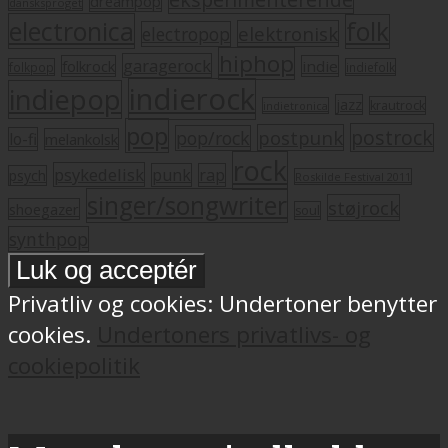
dreampop
dansksproget
electronica
folk
elektronisk
electropop
hiphop
garagerock
folkrock
indie
folkpop
indiefolk
indierock
indiepop
jazz
krautrock
indietronica
pop
postrock
postpunk
pop/rock
lo-fi
melankolsk
rock
psykedelisk
punk
rap
psych
Roskilde Festival 2011
singer/songwriter
støjrock
shoegazer
soul
synthpop
Privatliv og cookies: Undertoner benytter
cookies.
Undertoners privatlivs- og
cookiepolitik