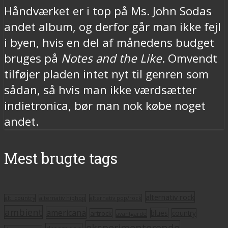
Håndværket er i top på Ms. John Sodas
andet album, og derfor går man ikke fejl
i byen, hvis en del af månedens budget
bruges på
Notes and the Like
. Omvendt
tilføjer pladen intet nyt til genren som
sådan, så hvis man ikke værdsætter
indietronica, bør man nok købe noget
andet.
Mest brugte tags
alternativ rock
alt. country
alternativ hiphop
alternativ pop/rock
ambient
americana
blues
artrock
country
avantgarde
eksperimenterende