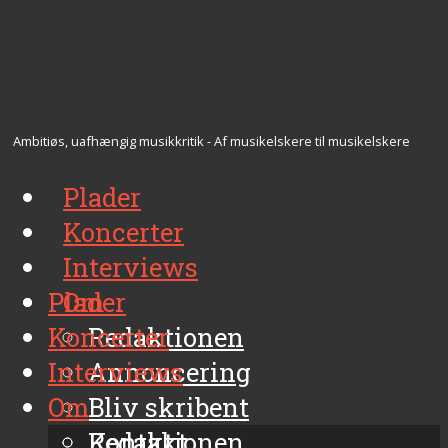
Ambitiøs, uafhængig musikkritik - Af musikelskere til musikelskere
Plader
Koncerter
Interviews
Plader
Om
Koncerter
Redaktionen
Interviews
Annoncering
Om
Bliv skribent
Kontakt
Redaktionen