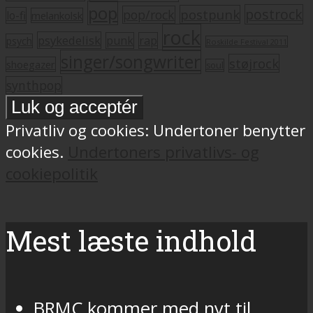
pop
postrock
postpunk
pop/rock
lo-fi
melankolsk
rock
psykedelisk
punk
rap
psych
Roskilde Festival 2011
singer/songwriter
støjrock
shoegazer
soul
synthpop
Privatliv og cookies: Undertoner benytter
cookies.
Undertoners privatlivs- og
cookiepolitik
Mest læste indhold
BRMC kommer med nyt til