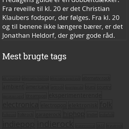
Fra reveille til kl. 20 er det Christian
Klaubers fodspor, der følges. Fra kl. 20
og til benene ikke længere bærer, er det
Jonathan Heldorf, der giver gode råd.
Mest brugte tags
alternativ rock
alt. country
alternativ hiphop
alternativ pop/rock
ambient
americana
blues
artrock
country
avantgarde
eksperimenterende
dreampop
dansksproget
electronica
folk
elektronisk
electropop
hiphop
garagerock
folkrock
indie
folkpop
indiefolk
indierock
indiepop
jazz
krautrock
indietronica