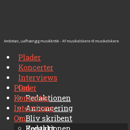
Ambitiøs, uafhængig musikkritik - Af musikelskere til musikelskere
Plader
Koncerter
Interviews
Plader
Om
Koncerter
Redaktionen
Interviews
Annoncering
Om
Bliv skribent
Kontakt
Redaktionen