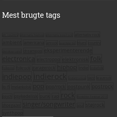
Mest brugte tags
alternativ rock
alt. country
alternativ hiphop
alternativ pop/rock
ambient
americana
blues
artrock
country
avantgarde
eksperimenterende
dreampop
dansksproget
electronica
folk
elektronisk
electropop
hiphop
garagerock
folkrock
indie
folkpop
indiefolk
indierock
indiepop
jazz
krautrock
indietronica
pop
postrock
postpunk
pop/rock
lo-fi
melankolsk
rock
psykedelisk
punk
rap
psych
Roskilde Festival 2011
singer/songwriter
støjrock
shoegazer
soul
synthpop