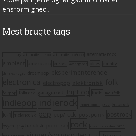
ensformighed.
Mest brugte tags
alternativ rock
alt. country
alternativ hiphop
alternativ pop/rock
ambient
americana
blues
artrock
country
avantgarde
eksperimenterende
dreampop
dansksproget
electronica
folk
elektronisk
electropop
hiphop
garagerock
folkrock
indie
folkpop
indiefolk
indierock
indiepop
jazz
krautrock
indietronica
pop
postrock
postpunk
pop/rock
lo-fi
melankolsk
rock
psykedelisk
punk
rap
psych
Roskilde Festival 2011
singer/songwriter
støjrock
shoegazer