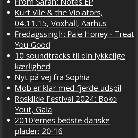
From Sarah: Notes EP
Kurt Vile & the Violators,
04.11.15, Voxhall, Aarhus
Fredagssinglr: Pale Honey - Treat
You Good
10 soundtracks til din lykkelige
kærlighed
Nyt på vej fra Sophia
Mob er klar med fjerde udspil
Roskilde Festival 2024: Boko
Yout, Gaia
2010'ernes bedste danske
plader: 20-16