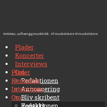
Ambitiøs, uafhængig musikkritik - Af musikelskere til musikelskere
Plader
Koncerter
Interviews
Plader
Om
Koncerter
Redaktionen
Interviews
Annoncering
Om
Bliv skribent
Kontakt
Redaktionen