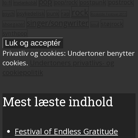
pop
postrock
postpunk
pop/rock
lo-fi
melankolsk
rock
psykedelisk
punk
rap
psych
Roskilde Festival 2011
singer/songwriter
støjrock
shoegazer
soul
synthpop
Privatliv og cookies: Undertoner benytter
cookies.
Undertoners privatlivs- og
cookiepolitik
Mest læste indhold
Festival of Endless Gratitude