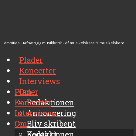
Ambitiøs, uafhængig musikkritik - Af musikelskere til musikelskere
Plader
Koncerter
Interviews
Plader
Om
Koncerter
Redaktionen
Interviews
Annoncering
Om
Bliv skribent
Kontakt
Redaktionen