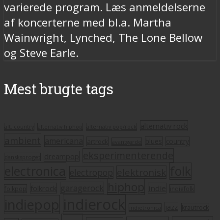
varierede program. Læs anmeldelserne
af koncerterne med bl.a. Martha
Wainwright, Lynched, The Lone Bellow
og Steve Earle.
Mest brugte tags
alternativ rock
alt. country
alternativ hiphop
alternativ pop/rock
ambient
americana
blues
artrock
country
avantgarde
eksperimenterende
dreampop
dansksproget
electronica
folk
elektronisk
electropop
hiphop
garagerock
folkrock
indie
folkpop
indiefolk
indierock
indiepop
jazz
krautrock
indietronica