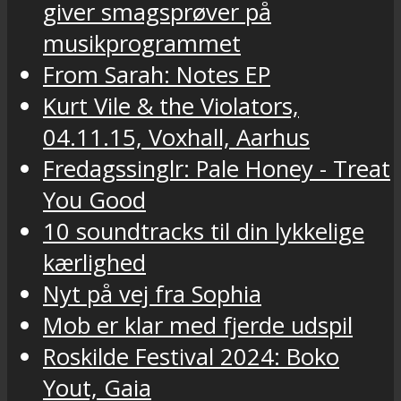
giver smagsprøver på
musikprogrammet
From Sarah: Notes EP
Kurt Vile & the Violators,
04.11.15, Voxhall, Aarhus
Fredagssinglr: Pale Honey - Treat
You Good
10 soundtracks til din lykkelige
kærlighed
Nyt på vej fra Sophia
Mob er klar med fjerde udspil
Roskilde Festival 2024: Boko
Yout, Gaia