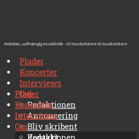
Ambitiøs, uafhængig musikkritik - Af musikelskere til musikelskere
Plader
Koncerter
Interviews
Plader
Om
Koncerter
Redaktionen
Interviews
Annoncering
Om
Bliv skribent
Kontakt
Redaktionen