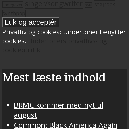
singer/songwriter
støjrock
shoegazer
soul
synthpop
Privatliv og cookies: Undertoner benytter
cookies.
Undertoners privatlivs- og
cookiepolitik
Mest læste indhold
BRMC kommer med nyt til
august
Common: Black America Again