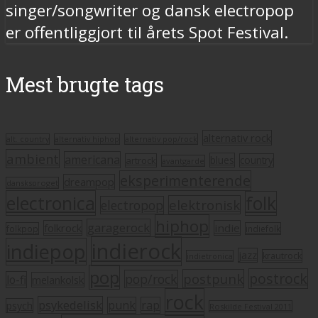
singer/songwriter og dansk electropop
er offentliggjort til årets Spot Festival.
Mest brugte tags
alternativ rock
alt. country
alternativ hiphop
alternativ pop/rock
ambient
americana
blues
artrock
country
avantgarde
eksperimenterende
dreampop
dansksproget
electronica
folk
elektronisk
electropop
hiphop
garagerock
folkrock
indie
folkpop
indiefolk
indierock
indiepop
jazz
krautrock
indietronica
pop
postrock
postpunk
pop/rock
lo-fi
melankolsk
rock
psykedelisk
punk
rap
psych
Roskilde Festival 2011