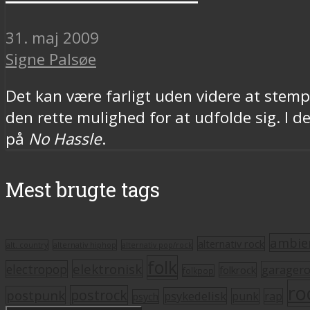
31. maj 2009
Signe Palsøe
Det kan være farligt uden videre at stem
den rette mulighed for at udfolde sig. I d
på
No Hassle
.
Mest brugte tags
ambie
alternativ rock
alt. country
alternativ hiphop
alternativ pop/rock
folk
elektronisk
electropop
garager
folkrock
folkpop
ro
postrock
postpunk
psykedelisk
punk
rap
psych