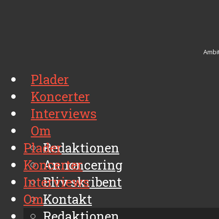
Ambit
Plader
Koncerter
Interviews
Om
Plader
Redaktionen
Koncerter
Annoncering
Interviews
Bliv skribent
Om
Kontakt
Arkiv
Redaktionen