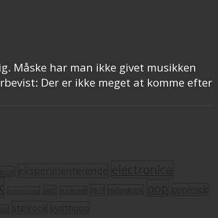
dig. Måske har man ikke givet musikken
erbevist: Der er ikke meget at komme efter
electronica
eksperimenterende
mpop
k
pop
pop/rock
lo-fi
melankolsk
jazz
krautrock
indietronica
støjrock
synthpop
oul