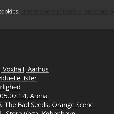
 cookies.
Undertoners privatlivs- og cookiepo
, Voxhall, Aarhus
duelle lister
ærlighed
 05.07.14, Arena
e & The Bad Seeds, Orange Scene
1, Store Vega, København