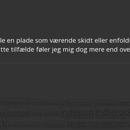
ple en plade som værende skidt eller enfol
ette tilfælde føler jeg mig dog mere end ov
nt
americana
drea
blues
artrock
country
avantgarde
dansksproget
indieroc
indiepop
hiphop
ock
indie
indiefolk
ck
singer/songwriter
shoegazer
s
Roskilde Festival 2011