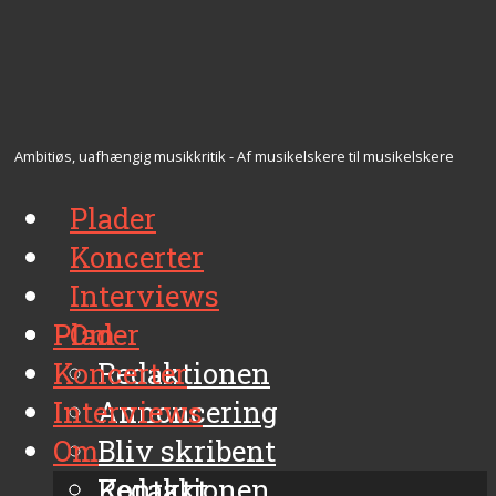
Ambitiøs, uafhængig musikkritik - Af musikelskere til musikelskere
Plader
Koncerter
Interviews
Plader
Om
Koncerter
Redaktionen
Interviews
Annoncering
Om
Bliv skribent
Kontakt
Redaktionen