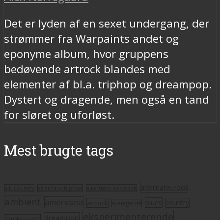
Det er lyden af en sexet undergang, der
strømmer fra Warpaints andet og
eponyme album, hvor gruppens
bedøvende artrock blandes med
elementer af bl.a. triphop og dreampop.
Dystert og dragende, men også en tand
for sløret og uforløst.
Mest brugte tags
alternativ rock
alt. country
alternativ hiphop
alternativ pop/rock
ambient
americana
blues
artrock
country
avantgarde
eksperimenterende
dreampop
dansksproget