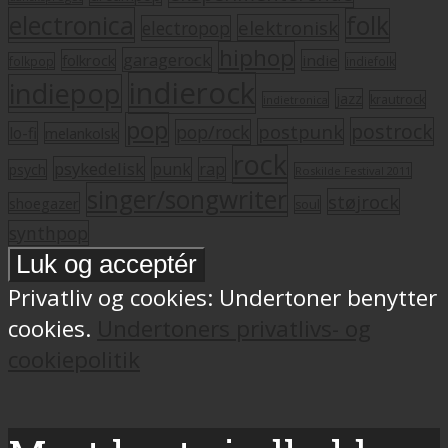
electronica
folk
elektronisk
electropop
hiphop
garagerock
folkrock
indie
folkpop
indiefolk
indierock
indiepop
jazz
krautrock
indietronica
pop
postrock
postpunk
pop/rock
lo-fi
melankolsk
rock
psykedelisk
punk
rap
psych
Roskilde Festival 2011
singer/songwriter
støjrock
shoegazer
soul
synthpop
Privatliv og cookies: Undertoner benytter
cookies.
Undertoners privatlivs- og
cookiepolitik