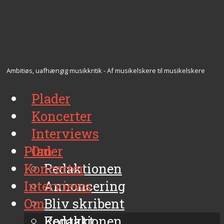
Ambitiøs, uafhængig musikkritik - Af musikelskere til musikelskere
Plader
Koncerter
Interviews
Plader
Om
Koncerter
Redaktionen
Interviews
Annoncering
Om
Bliv skribent
Kontakt
Redaktionen