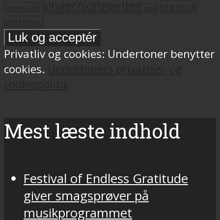
singer/songwriter
støjrock
shoegazer
soul
synthpop
Privatliv og cookies: Undertoner benytter
cookies.
Undertoners privatlivs- og
cookiepolitik
Mest læste indhold
Festival of Endless Gratitude
giver smagsprøver på
musikprogrammet