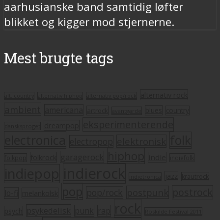
aarhusianske band samtidig løfter
blikket og kigger mod stjernerne.
Mest brugte tags
alternativ rock
alt. country
alternativ hiphop
alternativ pop/rock
ambient
americana
blues
artrock
country
avantgarde
eksperimenterende
dreampop
dansksproget
electronica
folk
elektronisk
electropop
hiphop
garagerock
folkrock
indie
folkpop
indiefolk
indierock
indiepop
jazz
krautrock
indietronica
pop
postrock
postpunk
pop/rock
lo-fi
melankolsk
rock
psykedelisk
punk
rap
psych
Roskilde Festival 2011