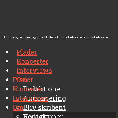
Ambitiøs, uafhængig musikkritik - Af musikelskere til musikelskere
Plader
Koncerter
Interviews
Plader
Om
Koncerter
Redaktionen
Interviews
Annoncering
Om
Bliv skribent
Kontakt
Redaktionen