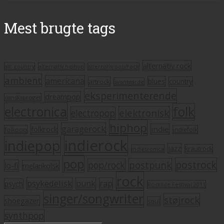
Mest brugte tags
alternativ rock
alt. country
alternativ hiphop
alternativ pop/rock
ambient
americana
blues
artrock
country
avantgarde
eksperimenterende
dreampop
dansksproget
electronica
folk
elektronisk
electropop
hiphop
garagerock
folkrock
indie
folkpop
indiefolk
indierock
indiepop
jazz
krautrock
indietronica
pop
postrock
postpunk
pop/rock
lo-fi
melankolsk
rock
psykedelisk
punk
rap
psych
Roskilde Festival 2011
singer/songwriter
støjrock
shoegazer
soul
synthpop