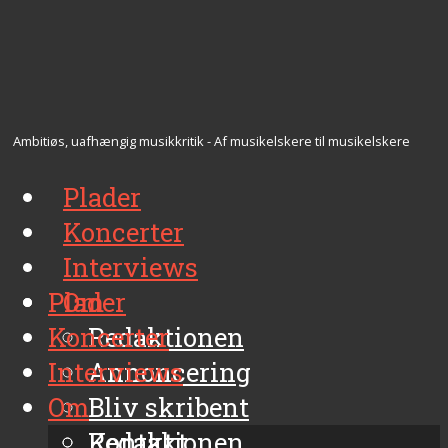
Ambitiøs, uafhængig musikkritik - Af musikelskere til musikelskere
Plader
Koncerter
Interviews
Plader
Om
Koncerter
Redaktionen
Interviews
Annoncering
Om
Bliv skribent
Kontakt
Redaktionen