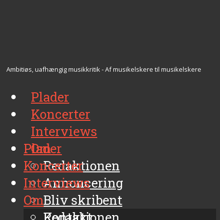
Ambitiøs, uafhængig musikkritik - Af musikelskere til musikelskere
Plader
Koncerter
Interviews
Plader
Om
Koncerter
Redaktionen
Interviews
Annoncering
Om
Bliv skribent
Kontakt
Redaktionen