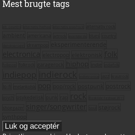
Mest brugte tags
alternativ rock
alt. country
alternativ hiphop
alternativ pop/rock
ambient
americana
blues
artrock
country
avantgarde
eksperimenterende
dreampop
dansksproget
electronica
folk
elektronisk
electropop
hiphop
garagerock
folkrock
indie
folkpop
indiefolk
indierock
indiepop
jazz
krautrock
indietronica
pop
postrock
postpunk
pop/rock
lo-fi
melankolsk
rock
psykedelisk
punk
rap
psych
Roskilde Festival 2011
singer/songwriter
støjrock
shoegazer
soul
synthpop