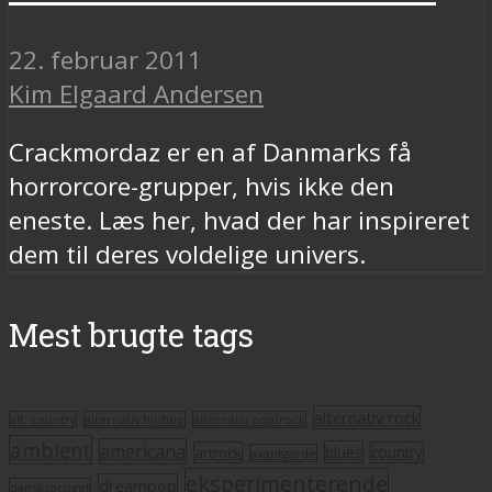
22. februar 2011
Kim Elgaard Andersen
Crackmordaz er en af Danmarks få
horrorcore-grupper, hvis ikke den
eneste. Læs her, hvad der har inspireret
dem til deres voldelige univers.
Mest brugte tags
alternativ rock
alt. country
alternativ hiphop
alternativ pop/rock
ambient
americana
blues
artrock
country
avantgarde
eksperimenterende
dreampop
dansksproget