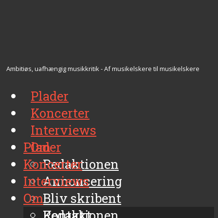
Ambitiøs, uafhængig musikkritik - Af musikelskere til musikelskere
Plader
Koncerter
Interviews
Plader
Om
Koncerter
Redaktionen
Interviews
Annoncering
Om
Bliv skribent
Kontakt
Redaktionen