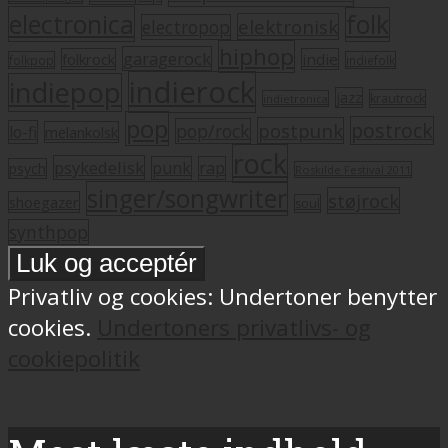
electronica
folk
elektronisk
electropop
hiphop
garagerock
folkrock
indie
folkpop
indiefolk
indierock
indiepop
jazz
krautrock
indietronica
pop
postrock
postpunk
pop/rock
lo-fi
melankolsk
rock
psykedelisk
punk
rap
psych
Roskilde Festival 2011
singer/songwriter
støjrock
shoegazer
soul
synthpop
Privatliv og cookies: Undertoner benytter
cookies.
Undertoners privatlivs- og
cookiepolitik