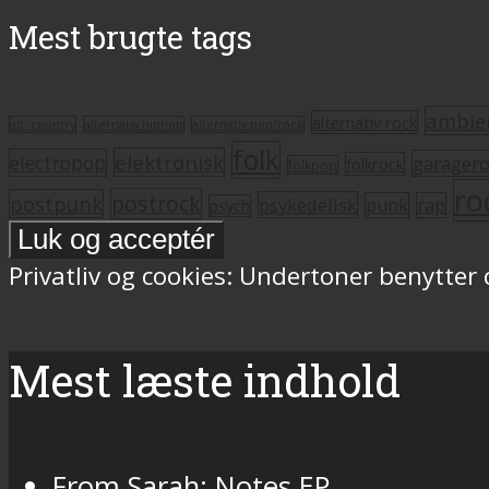
Mest brugte tags
ambie
alternativ rock
alt. country
alternativ hiphop
alternativ pop/rock
folk
elektronisk
electropop
garager
folkrock
folkpop
ro
postrock
postpunk
psykedelisk
punk
rap
psych
Privatliv og cookies: Undertoner benytter
Mest læste indhold
From Sarah: Notes EP