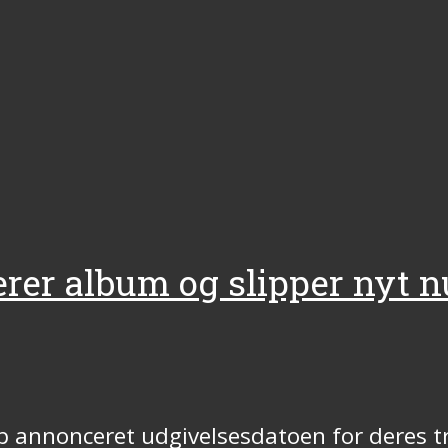
erer album og slipper nyt
op annonceret udgivelsesdatoen for deres tre