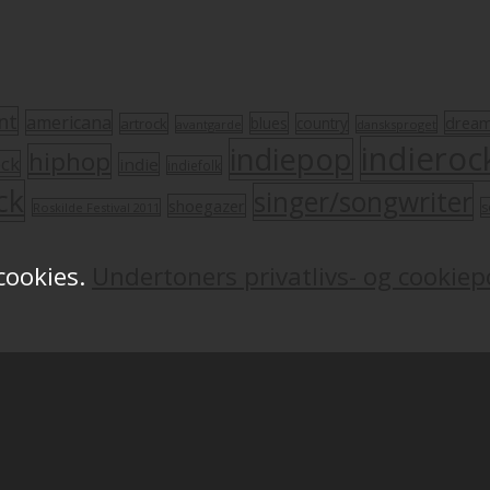
nt
americana
drea
blues
artrock
country
avantgarde
dansksproget
indieroc
indiepop
hiphop
ock
indie
indiefolk
ck
singer/songwriter
shoegazer
s
Roskilde Festival 2011
 cookies.
Undertoners privatlivs- og cookiepo