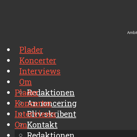
Ambit
Plader
Koncerter
Interviews
Om
Plader
Redaktionen
Koncerter
Annoncering
Interviews
Bliv skribent
Om
Kontakt
Arkiv
Redaktionen