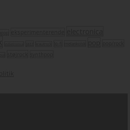
electronica
eksperimenterende
mpop
k
pop
pop/rock
lo-fi
melankolsk
jazz
krautrock
indietronica
støjrock
synthpop
oul
litik